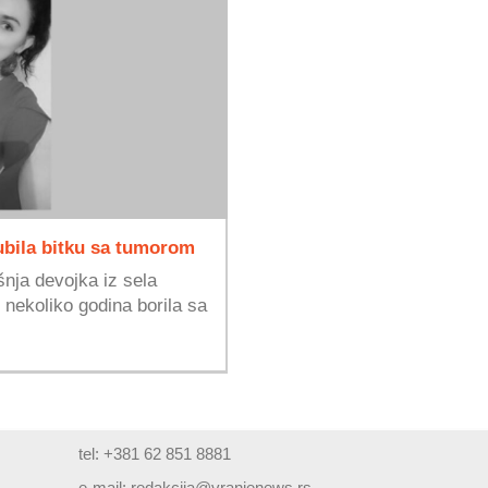
ubila bitku sa tumorom
šnja devojka iz sela
nekoliko godina borila sa
tel: +381 62 851 8881
e-mail:
redakcija@vranjenews.rs