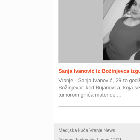
Sanja Ivanović iz Božinjevca izg
Vranje - Sanja Ivanović, 29-to godi
Božinjevac kod Bujanovca, koja se 
tumorom grlića materice,...
Medijska kuća Vranje News
Jovana Jankovića Lunge 12/11