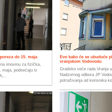
 poreza do 15. maja
Evo kako će se ubuduće p
vranjskom Vodovodu
na imovinu za fizička,
Gradsko veće rada Vranja us
5. maja, podsećaju iz
Nadzornog odbora JP Vodov
...
potraživanja od korisnika k
13.08.2024 11:39