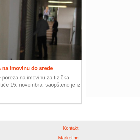
a na imovinu do srede
e poreza na imovinu za fizička,
stiče 15. novembra, saopšteno je iz
Kontakt
Marketing