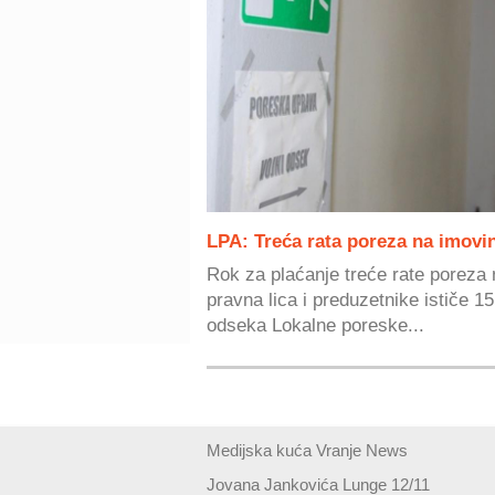
LPA: Treća rata poreza na imovin
Rok za plaćanje treće rate poreza 
pravna lica i preduzetnike ističe 1
odseka Lokalne poreske...
Medijska kuća Vranje News
Jovana Jankovića Lunge 12/11