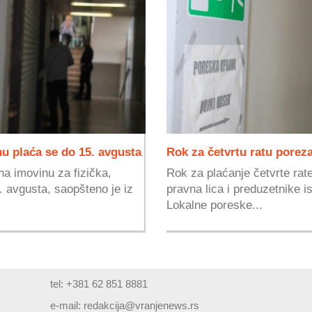
u plaća se do 15. avgusta
Rok za četvrtu ratu porez
na imovinu za fizička,
Rok za plaćanje četvrte rat
5. avgusta, saopšteno je iz
pravna lica i preduzetnike i
Lokalne poreske...
tel: +381 62 851 8881
e-mail:
redakcija@vranjenews.rs