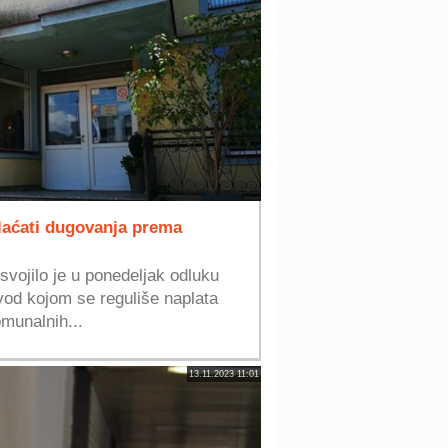
laćati dugovanja prema
vojilo je u ponedeljak odluku
od kojom se reguliše naplata
omunalnih...
13.11.2023 11:01