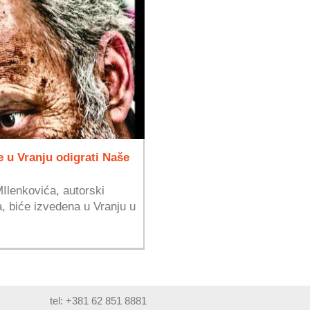
 u Vranju odigrati Naše
lenkovića, autorski
a, biće izvedena u Vranju u
tel: +381 62 851 8881