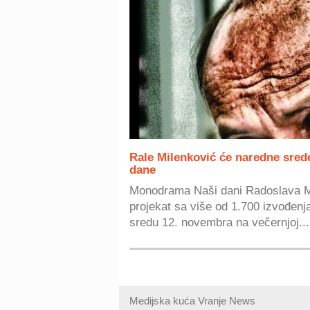
Rale Milenković će naredne srede
dane
Monodrama Naši dani Radoslava MI
projekat sa više od 1.700 izvođenj
sredu 12. novembra na večernjoj...
Medijska kuća Vranje News