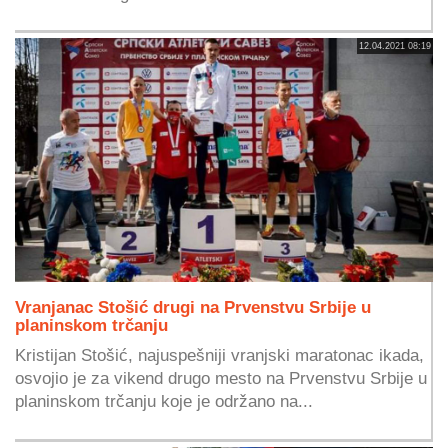
12.04.2021 08:19
Vranjanac Stošić drugi na Prvenstvu Srbije u
planinskom trčanju
Kristijan Stošić, najuspešniji vranjski maratonac ikada,
osvojio je za vikend drugo mesto na Prvenstvu Srbije u
planinskom trčanju koje je održano na...