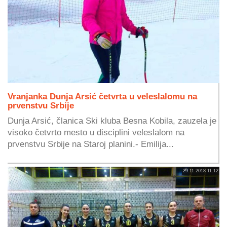
Vranjanka Dunja Arsić četvrta u veleslalomu na
prvenstvu Srbije
Dunja Arsić, članica Ski kluba Besna Kobila, zauzela je
visoko četvrto mesto u disciplini veleslalom na
prvenstvu Srbije na Staroj planini.- Emilija...
29.11.2018 11:12