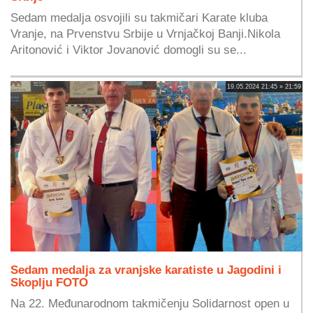
Sedam medalja osvojili su takmičari Karate kluba
Vranje, na Prvenstvu Srbije u Vrnjačkoj Banji.Nikola
Aritonović i Viktor Jovanović domogli su se...
19.05.2024 21:45 » 21:59
Sedam medalja za vranjske karatiste u Jagodini i
Skoplju FOTO
Na 22. Međunarodnom takmičenju Solidarnost open u