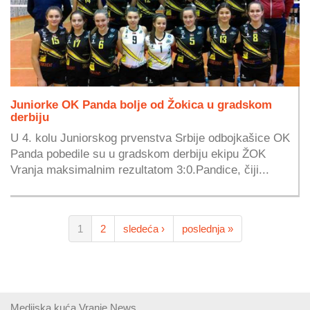
Juniorke OK Panda bolje od Žokica u gradskom
derbiju
U 4. kolu Juniorskog prvenstva Srbije odbojkašice OK
Panda pobedile su u gradskom derbiju ekipu ŽOK
Vranja maksimalnim rezultatom 3:0.Pandice, čiji...
1
2
sledeća ›
poslednja »
Medijska kuća Vranje News