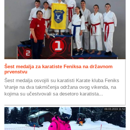
Šest medalja za karatiste Feniksa na državnom
prvenstvu
Šest medalja osvojili su karatisti Karate kluba Feniks
Vranje na dva takmičenja održana ovog vikenda, na
kojima su učestvovali sa desetoro karatista...
09.03.2019 11:52