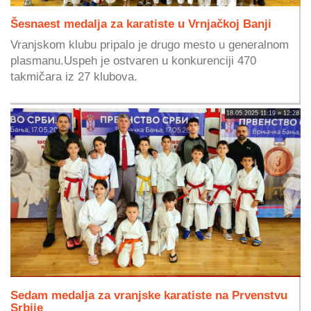
Šesnaest medalja za karatiste u Vrnjačkoj Banji
Vranjskom klubu pripalo je drugo mesto u generalnom
plasmanu.Uspeh je ostvaren u konkurenciji 470
takmičara iz 27 klubova.
18.05.2025 11:19 » 12:28
Sedam medalja za vranjske karatiste na Prvenstvu
Srbije