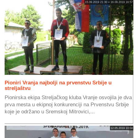
15.09.2019 21:30 » 16.09.2019 16:57
Pioniri Vranja najbolji na prvenstvu Srbije u
streljaštvu
Pionirska ekipa Streljačkog kluba Vranje osvojila je dva
prva mesta u ekipnoj konkurenciji na Prvenstvu Srbije
koje je održano u Sremskoj Mitrovici,...
12.05.2019 10:04