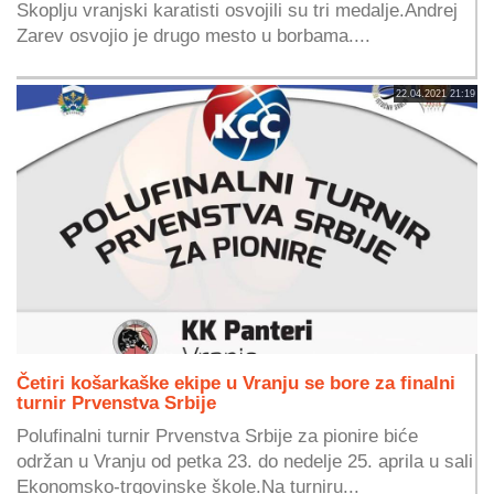
Skoplju vranjski karatisti osvojili su tri medalje.Andrej
Zarev osvojio je drugo mesto u borbama....
22.04.2021 21:19
Četiri košarkaške ekipe u Vranju se bore za finalni
turnir Prvenstva Srbije
Polufinalni turnir Prvenstva Srbije za pionire biće
održan u Vranju od petka 23. do nedelje 25. aprila u sali
Ekonomsko-trgovinske škole.Na turniru...