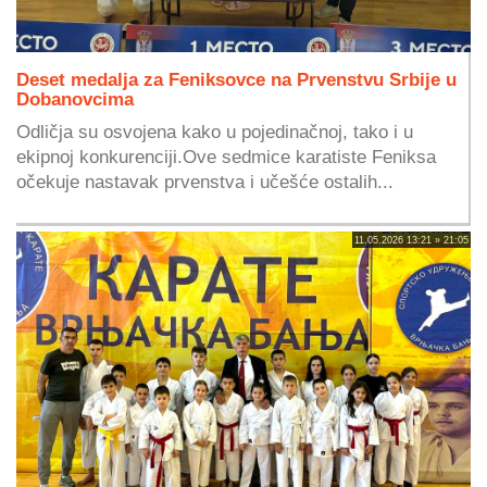
Deset medalja za Feniksovce na Prvenstvu Srbije u
Dobanovcima
Odličja su osvojena kako u pojedinačnoj, tako i u
ekipnoj konkurenciji.Ove sedmice karatiste Feniksa
očekuje nastavak prvenstva i učešće ostalih...
11.05.2026 13:21 » 21:05