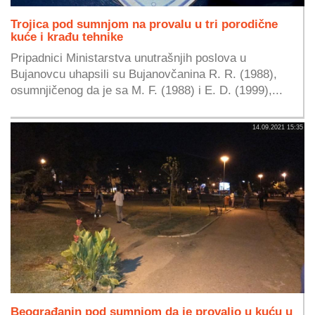
Trojica pod sumnjom na provalu u tri porodične
kuće i krađu tehnike
Pripadnici Ministarstva unutrašnjih poslova u
Bujanovcu uhapsili su Bujanovčanina R. R. (1988),
osumnjičenog da je sa M. F. (1988) i E. D. (1999),...
14.09.2021 15:35
Beograđanin pod sumnjom da je provalio u kuću u