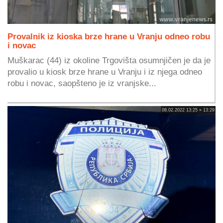
Provalnik iz kioska brze hrane u Vranju odneo robu
i novac
Muškarac (44) iz okoline Trgovišta osumnjičen je da je
provalio u kiosk brze hrane u Vranju i iz njega odneo
robu i novac, saopšteno je iz vranjske...
08.02.2022 13:25 » 13:29