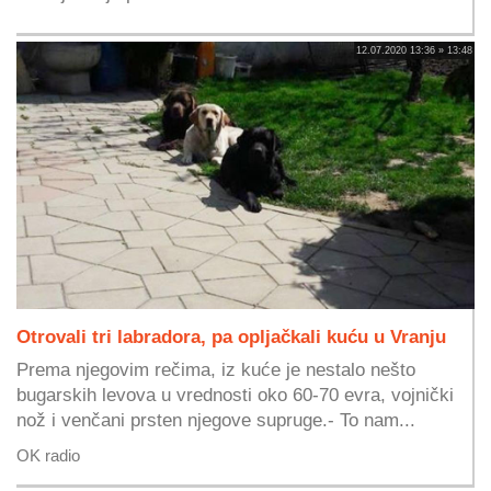
12.07.2020 13:36 » 13:48
Otrovali tri labradora, pa opljačkali kuću u Vranju
Prema njegovim rečima, iz kuće je nestalo nešto
bugarskih levova u vrednosti oko 60-70 evra, vojnički
nož i venčani prsten njegove supruge.- To nam...
OK radio