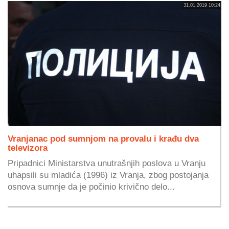
31.01.2019 10:24
Vranjanac pod sumnjom na provalu i krađu dva
televizora
Pripadnici Ministarstva unutrašnjih poslova u Vranju
uhapsili su mladića (1996) iz Vranja, zbog postojanja
osnova sumnje da je počinio krivično delo...