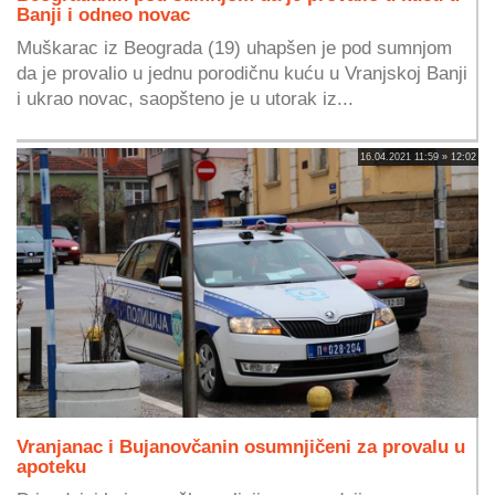
Banji i odneo novac
Muškarac iz Beograda (19) uhapšen je pod sumnjom
da je provalio u jednu porodičnu kuću u Vranjskoj Banji
i ukrao novac, saopšteno je u utorak iz...
16.04.2021 11:59 » 12:02
Vranjanac i Bujanovčanin osumnjičeni za provalu u
apoteku