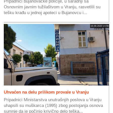
Pripadnici bujanovačke policije, u saradnji sa
Osnovnim javnim tužilaštvom u Vranju, rasvetlili su
tešku krađu u jednoj apoteci u Bujanovcu i...
16.09.2020 23:56
Uhvaćen na delu prilikom provale u Vranju
Pripadnici Ministarstva unutrašnjih poslova u Vranju
uhapsili su muškarca (1995) zbog postojanja osnova
sumnje da je počinio krivično delo teška...