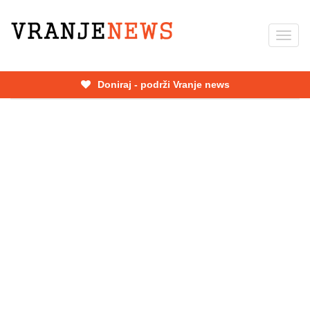
Skip
to
Toggl
main
navig
content
Doniraj - podrži Vranje news