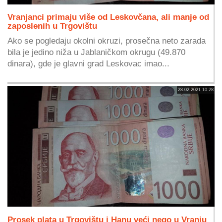
Vranjanci primaju više od Leskovčana, ali manje od
zaposlenih u Trgovištu
Ako se pogledaju okolni okruzi, prosečna neto zarada
bila je jedino niža u Jablaničkom okrugu (49.870
dinara), gde je glavni grad Leskovac imao...
28.02.2021 10:28
Prosek plata u Trgovištu i Hanu veći nego u Vranju