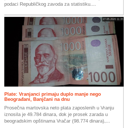
podaci Republičkog zavoda za statistiku....
27.05.2020 11:35
Plate: Vranjanci primaju duplo manje nego
Beograđani, Banjčani na dnu
Prosečna martovska neto plata zaposlenih u Vranju
iznosila je 49.784 dinara, dok je prosek zarada u
beogradskim opštinama Vračar (98.774 dinara),...