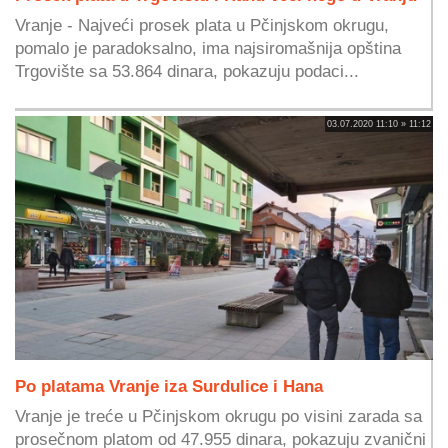
Vranje - Najveći prosek plata u Pčinjskom okrugu,
pomalo je paradoksalno, ima najsiromašnija opština
Trgovište sa 53.864 dinara, pokazuju podaci...
03.07.2020 11:10 » 11:12
Po platama Vranje iza Surdulice i Hana
Vranje je treće u Pčinjskom okrugu po visini zarada sa
prosečnom platom od 47.955 dinara, pokazuju zvanični