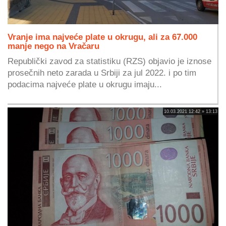
Vranje ima najveće plate u okrugu, ali za 67.000
manje nego na Vračaru
Republički zavod za statistiku (RZS) objavio je iznose
prosečnih neto zarada u Srbiji za jul 2022. i po tim
podacima najveće plate u okrugu imaju...
10.03.2021 12:42 » 13:13