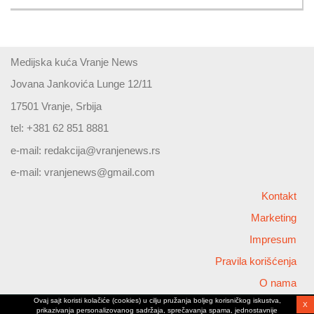
Medijska kuća Vranje News
Jovana Jankovića Lunge 12/11
17501 Vranje, Srbija
tel: +381 62 851 8881
e-mail:
redakcija@vranjenews.rs
e-mail:
vranjenews@gmail.com
Kontakt
Marketing
Impresum
Pravila korišćenja
O nama
Ovaj sajt koristi kolačiće (cookies) u cilju pružanja boljeg korisničkog iskustva,
X
Copyright © 2026 Vranjenews
prikazivanja personalizovanog sadržaja, sprečavanja spama, jednostavnije