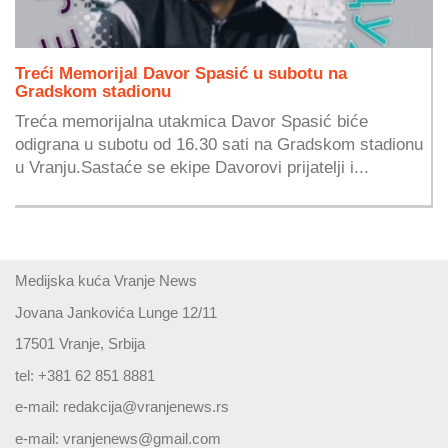
Treći Memorijal Davor Spasić u subotu na
Gradskom stadionu
Treća memorijalna utakmica Davor Spasić biće
odigrana u subotu od 16.30 sati na Gradskom stadionu
u Vranju.Sastaće se ekipe Davorovi prijatelji i...
Medijska kuća Vranje News
Jovana Jankovića Lunge 12/11
17501 Vranje, Srbija
tel: +381 62 851 8881
e-mail:
redakcija@vranjenews.rs
e-mail:
vranjenews@gmail.com