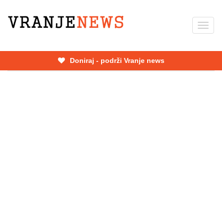
Skip
to
Toggl
main
navig
content
Doniraj - podrži Vranje news