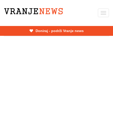
Skip
to
Toggl
main
navig
content
Doniraj - podrži Vranje news