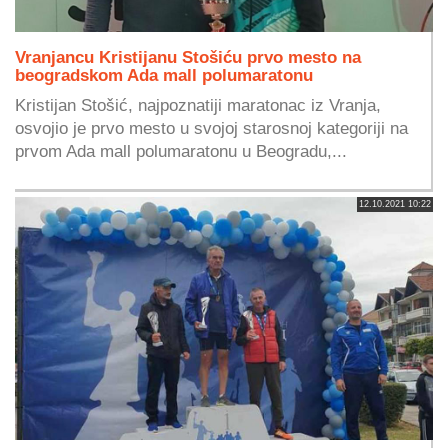
Vranjancu Kristijanu Stošiću prvo mesto na
beogradskom Ada mall polumaratonu
Kristijan Stošić, najpoznatiji maratonac iz Vranja,
osvojio je prvo mesto u svojoj starosnoj kategoriji na
prvom Ada mall polumaratonu u Beogradu,...
12.10.2021 10:22