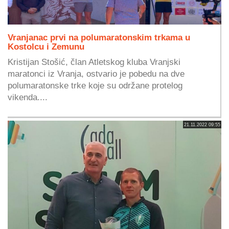
Vranjanac prvi na polumaratonskim trkama u
Kostolcu i Zemunu
Kristijan Stošić, član Atletskog kluba Vranjski
maratonci iz Vranja, ostvario je pobedu na dve
polumaratonske trke koje su održane protelog
vikenda....
21.11.2022 09:55