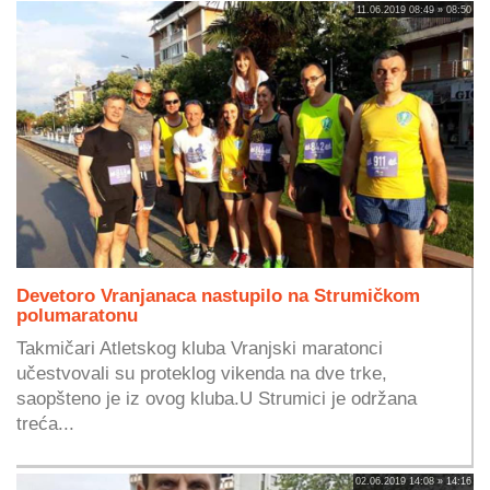
11.06.2019 08:49 » 08:50
Devetoro Vranjanaca nastupilo na Strumičkom
polumaratonu
Takmičari Atletskog kluba Vranjski maratonci
učestvovali su proteklog vikenda na dve trke,
saopšteno je iz ovog kluba.U Strumici je održana
treća...
02.06.2019 14:08 » 14:16