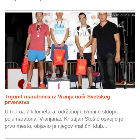
27.08.2019 17:44
Trijumf maratonca iz Vranja uoči Svetskog
prvenstva
U trci na 7 kilometara, održanoj u Rumi u sklopu
polumaratona, Vranjanac Kristijan Stošić osvojio je
prvo mesto, objavio je njegov matični klub...