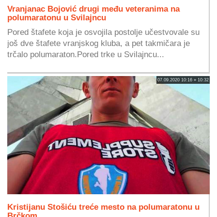
Vranjanac Bojović drugi među veteranima na
polumaratonu u Svilajncu
Pored štafete koja je osvojila postolje učestvovale su
još dve štafete vranjskog kluba, a pet takmičara je
trčalo polumaraton.Pored trke u Svilajncu...
07.09.2020 10:16 » 10:32
Kristijanu Stošiću treće mesto na polumaratonu u
Brčkom