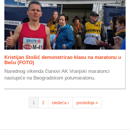
Kristijan Stošić demonstrirao klasu na maratonu u
Beču (FOTO)
Narednog vikenda članovi AK Vranjski maratonci
nastupiće na Beogradskom polumaratonu.
1
2
sledeća ›
poslednja »