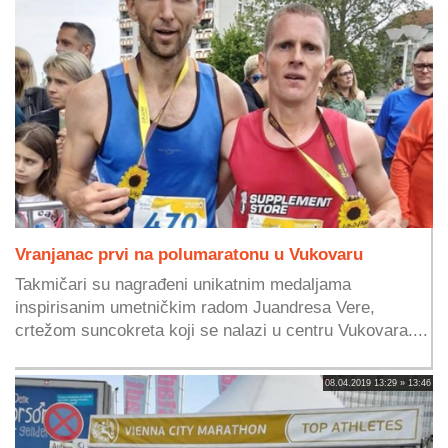
Vranjanac prvi na polumaratonu u Vukovaru
Takmičari su nagrađeni unikatnim medaljama
inspirisanim umetničkim radom Juandresa Vere,
crtežom suncokreta koji se nalazi u centru Vukovara....
08.04.2019 13:29 » 13:46