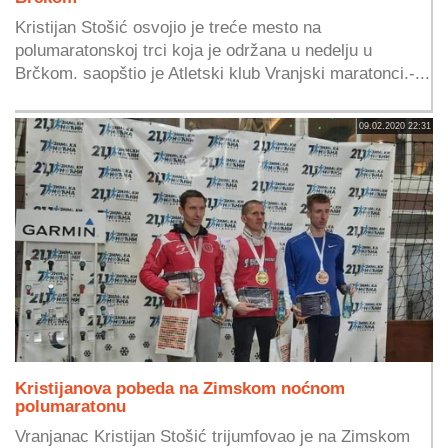
Kristijan Stošić osvojio je treće mesto na
polumaratonskoj trci koja je održana u nedelju u
Brčkom. saopštio je Atletski klub Vranjski maratonci.-...
09.02.2020 22:31
Kristijanova pobeda na Zimskom noćnom
polumaratonu
Vranjanac Kristijan Stošić trijumfovao je na Zimskom