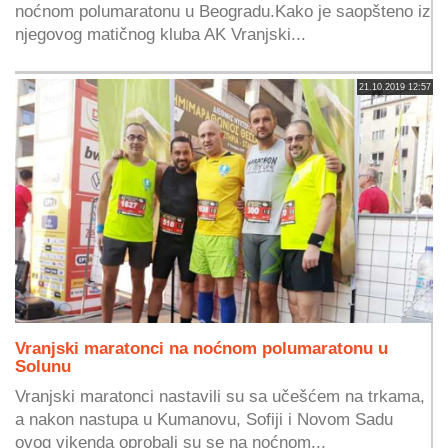
noćnom polumaratonu u Beogradu.Kako je saopšteno iz
njegovog matičnog kluba AK Vranjski...
21.10.2019 12:57
Vranjski maratonci na noćnom polumaratonu u
Solunu
Vranjski maratonci nastavili su sa učešćem na trkama,
a nakon nastupa u Kumanovu, Sofiji i Novom Sadu
ovog vikenda oprobali su se na noćnom...