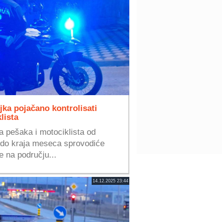
jka pojačano kontrolisati
lista
 pešaka i motociklista od
 do kraja meseca sprovodiće
e na području...
14.12.2025 23:44