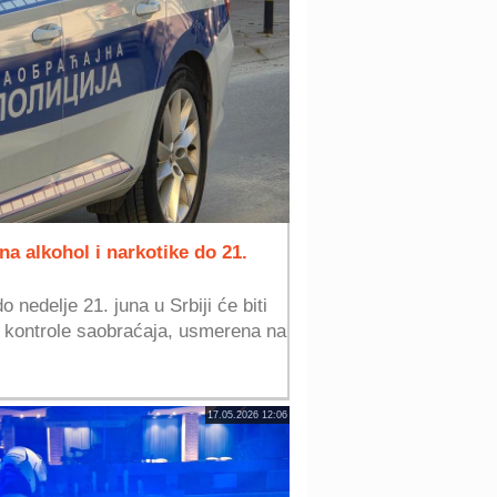
a alkohol i narkotike do 21.
 nedelje 21. juna u Srbiji će biti
 kontrole saobraćaja, usmerena na
17.05.2026 12:06