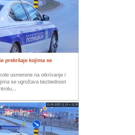
še prekršaje kojima se
role usmerene na otkrivanje i
ojima se ugrožava bezbednost
rolu...
15.06.2025 11:10 » 11:30