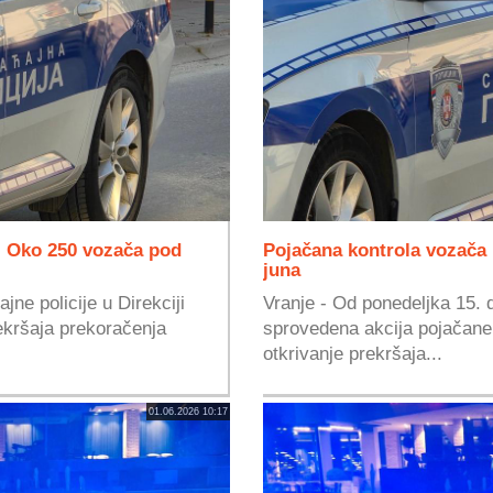
: Oko 250 vozača pod
Pojačana kontrola vozača n
juna
jne policije u Direkciji
Vranje - Od ponedeljka 15. do
rekršaja prekoračenja
sprovedena akcija pojačane
otkrivanje prekršaja...
01.06.2026 10:17