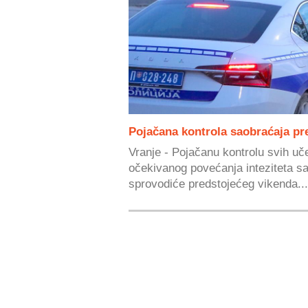
Pojačana kontrola saobraćaja pr
Vranje - Pojačanu kontrolu svih uč
očekivanog povećanja inteziteta sa
sprovodiće predstojećeg vikenda...