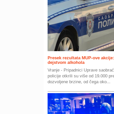
Presek rezultata MUP-ove akcije
dejstvom alkohola
Vranje - Pripadnici Uprave saobraća
policije otkrili su više od 19.000 p
dozvoljene brzine, od čega oko...