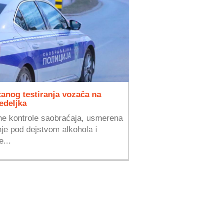
anog testiranja vozača na
edeljka
e kontrole saobraćaja, usmerena
nje pod dejstvom alkohola i
e...