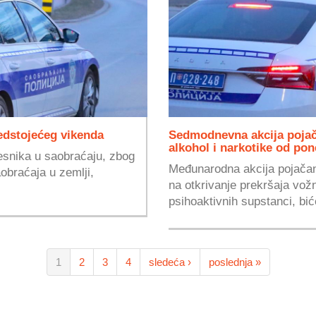
edstojećeg vikenda
Sedmodnevna akcija pojač
alkohol i narkotike od pon
esnika u saobraćaju, zbog
Međunarodna akcija pojačan
obraćaja u zemlji,
na otkrivanje prekršaja vož
psihoaktivnih supstanci, bić
1
2
3
4
sledeća ›
poslednja »