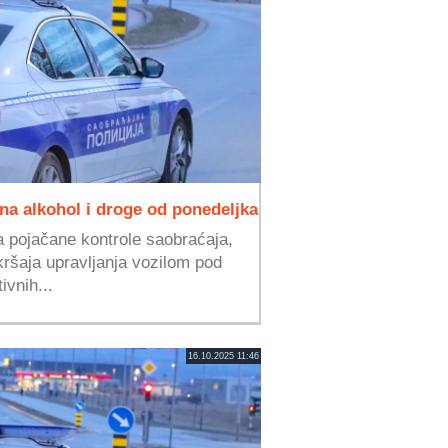
na alkohol i droge od ponedeljka
a pojačane kontrole saobraćaja,
ršaja upravljanja vozilom pod
ivnih...
16.10.2025 11:46