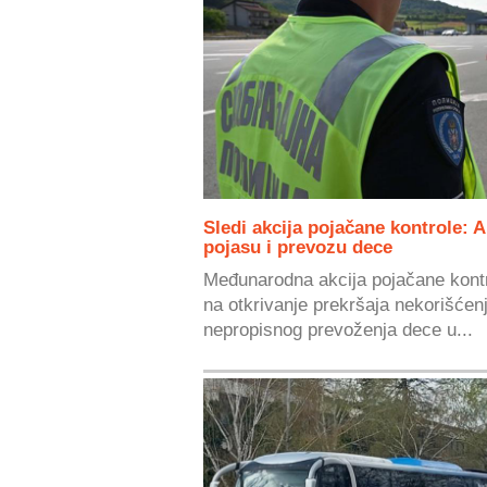
Sledi akcija pojačane kontrole:
pojasu i prevozu dece
Međunarodna akcija pojačane kont
na otkrivanje prekršaja nekorišćen
nepropisnog prevoženja dece u...