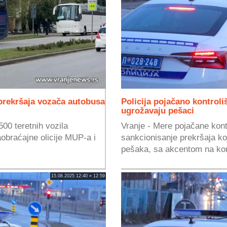
prekršaja vozača autobusa
Policija pojačano kontroli
ugrožavaju pešaci
00 teretnih vozila
Vranje - Mere pojačane kont
aobraćajne olicije MUP-a i
sankcionisanje prekršaja k
pešaka, sa akcentom na kont
15.08.2025 12:40 » 12:59