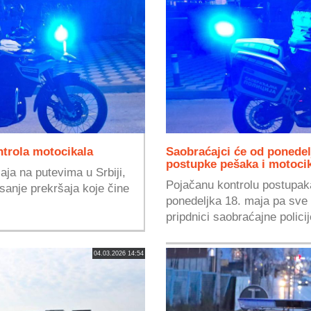
ntrola motocikala
Saobraćajci će od ponedel
postupke pešaka i motocik
aja na putevima u Srbiji,
Pojačanu kontrolu postupaka
sanje prekršaja koje čine
ponedeljka 18. maja pa sve
pripdnici saobraćajne policij
04.03.2026 14:54