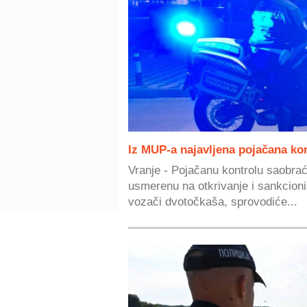
Iz MUP-a najavljena pojačana ko
Vranje - Pojačanu kontrolu saobrać
usmerenu na otkrivanje i sankcioni
vozači dvotočkaša, sprovodiće...