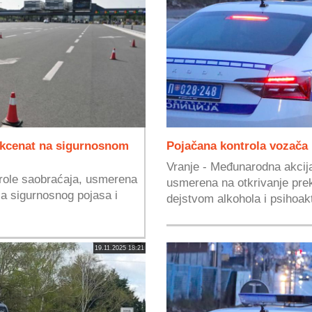
 Akcenat na sigurnosnom
Pojačana kontrola vozača 
Vranje - Međunarodna akcij
role saobraćaja, usmerena
usmerena na otkrivanje prek
ja sigurnosnog pojasa i
dejstvom alkohola i psihoakt
19.11.2025 18:21