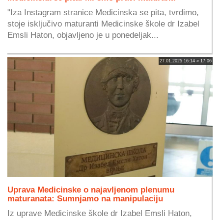
"Iza Instagram stranice Medicinska se pita, tvrdimo,
stoje isključivo maturanti Medicinske škole dr Izabel
Emsli Haton, objavljeno je u ponedeljak...
27.01.2025 16:14 » 17:06
Uprava Medicinske o najavljenom plenumu
maturanata: Sumnjamo na manipulaciju
Iz uprave Medicinske škole dr Izabel Emsli Haton,