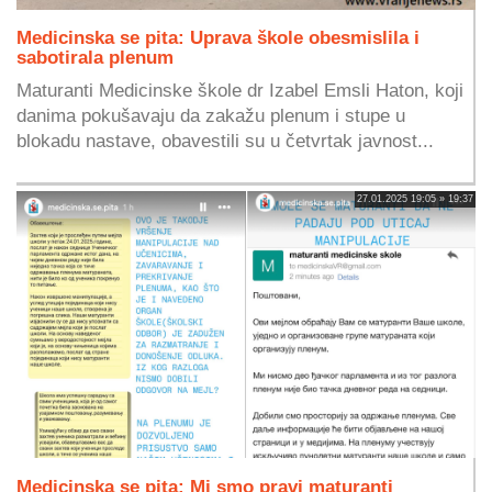
Medicinska se pita: Uprava škole obesmislila i
sabotirala plenum
Maturanti Medicinske škole dr Izabel Emsli Haton, koji
danima pokušavaju da zakažu plenum i stupe u
blokadu nastave, obavestili su u četvrtak javnost...
27.01.2025 19:05 » 19:37
Medicinska se pita: Mi smo pravi maturanti