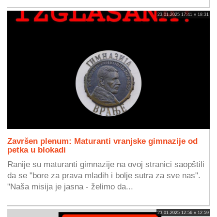
23.01.2025 17:41 » 18:31
Završen plenum: Maturanti vranjske gimnazije od
petka u blokadi
Ranije su maturanti gimnazije na ovoj stranici saopštili
da se "bore za prava mladih i bolje sutra za sve nas".
"Naša misija je jasna - želimo da...
23.01.2025 12:56 » 12:59