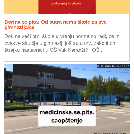
Borina se pita: Od sutra nema škole za sve
gimnazijalce
Dok najveći broj škola u Vranju normalno radi, osim
ovakve situcije u gimnaziji još su u tzv. zakonitom
štrajku nastavnici u OŠ Vuk Karadžić i OŠ...
30.01.2025 15:55 » 16:17