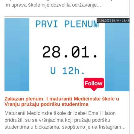
im uprava škole nije dozvolila održavanje...
24.01.2025 18:40 » 18:42
Zakazan plenum: I maturanti Medicinske škole u
Vranju pružaju podršku studentima
Maturanti Medicinske škole dr Izabel Emsli Haton
pridružili su se vršnjacima koji pružaju podršku
studentima u blokadama, saopšteno je na Instagram...