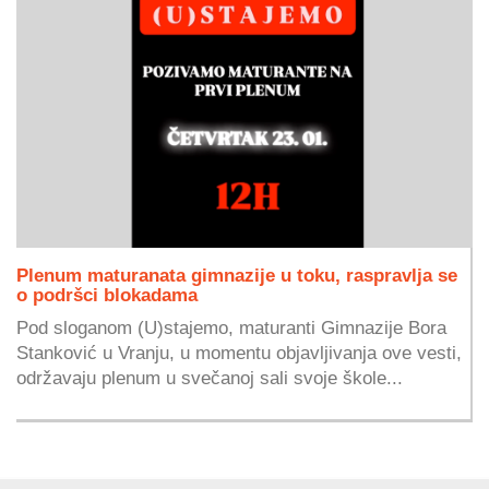
Plenum maturanata gimnazije u toku, raspravlja se
o podršci blokadama
Pod sloganom (U)stajemo, maturanti Gimnazije Bora
Stanković u Vranju, u momentu objavljivanja ove vesti,
održavaju plenum u svečanoj sali svoje škole...