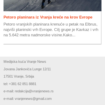
Petoro planinara iz Vranja kreće na krov Evrope
Petoro vranjskih planinara krenuće u petak na Elbrus,
najviši planinski vrh Evrope. Cilj grupe je Kavkaz i vrh
na 5.642 metra nadmorske visine.Kako...
Medijska kuća Vranje News
Jovana Jankovića Lunge 12/11
17501 Vranje, Srbija
tel: +381 62 851 8881
e-mail:
redakcija@vranjenews.rs
e-mail:
vranjenews@gmail.com