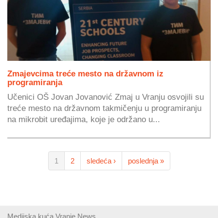
Zmajevcima treće mesto na državnom iz
programiranja
Učenici OŠ Jovan Jovanović Zmaj u Vranju osvojili su
treće mesto na državnom takmičenju u programiranju
na mikrobit uređajima, koje je održano u...
1
2
sledeća ›
poslednja »
Medijska kuća Vranje News