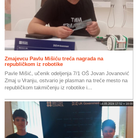
Zmajevcu Pavlu Mišiću treća nagrada na
republičkom iz robotike
Pavle Mišić, učenik odeljenja 7/1 OŠ Jovan Jovanović
Zmaj u Vranju, ostvario je plasman na treće mesto na
republičkom takmičenju iz robotike i...
14.05.2024 17:52 » 18:00