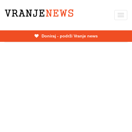
Skip
to
Toggl
main
navig
content
Doniraj - podrži Vranje news