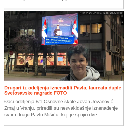
31.01.2025 22:00 » 14.02.2025 09:06
Drugari iz odeljenja iznenadili Pavla, laureata duple
Svetosavske nagrade FOTO
Đaci odeljenja 8/1 Osnovne škole Jovan Jovanović
Zmaj u Vranju, priredili su nesvakidašnje iznenađenje
svom drugu Pavlu Mišiću, koji je spojio dve...