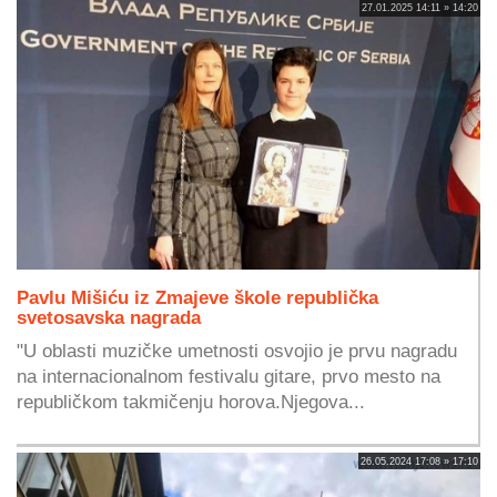
27.01.2025 14:11 » 14:20
Pavlu Mišiću iz Zmajeve škole republička
svetosavska nagrada
"U oblasti muzičke umetnosti osvojio je prvu nagradu
na internacionalnom festivalu gitare, prvo mesto na
republičkom takmičenju horova.Njegova...
26.05.2024 17:08 » 17:10