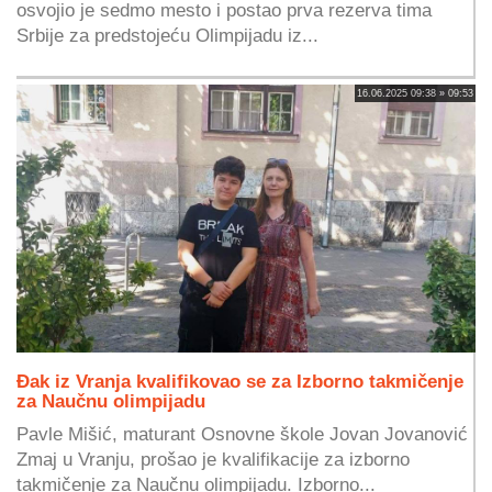
osvojio je sedmo mesto i postao prva rezerva tima
Srbije za predstojeću Olimpijadu iz...
16.06.2025 09:38 » 09:53
Đak iz Vranja kvalifikovao se za Izborno takmičenje
za Naučnu olimpijadu
Pavle Mišić, maturant Osnovne škole Jovan Jovanović
Zmaj u Vranju, prošao je kvalifikacije za izborno
takmičenje za Naučnu olimpijadu. Izborno...