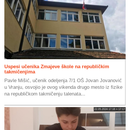
Uspesi učenika Zmajeve škole na republičkim
takmičenjima
Pavle Mišić, učenik odeljenja 7/1 OŠ Jovan Jovanović
u Vranju, osvojio je ovog vikenda drugo mesto iz fizike
na republičkom takmičenju talenata...
22.05.2024 17:16 » 17:17