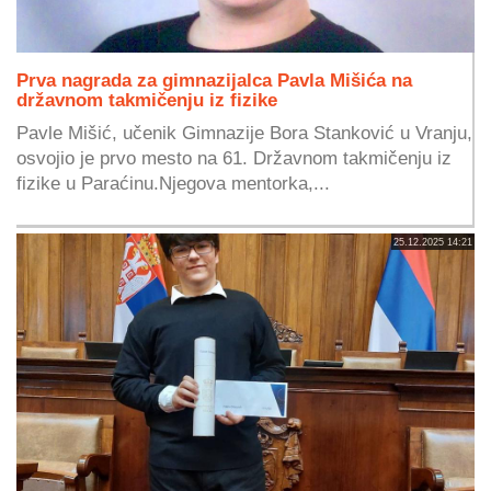
Prva nagrada za gimnazijalca Pavla Mišića na
državnom takmičenju iz fizike
Pavle Mišić, učenik Gimnazije Bora Stanković u Vranju,
osvojio je prvo mesto na 61. Državnom takmičenju iz
fizike u Paraćinu.Njegova mentorka,...
25.12.2025 14:21