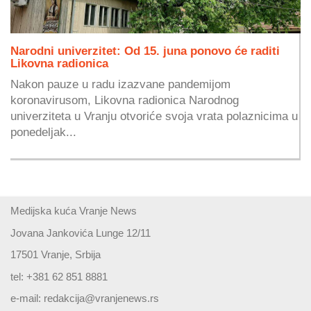
Narodni univerzitet: Od 15. juna ponovo će raditi
Likovna radionica
Nakon pauze u radu izazvane pandemijom
koronavirusom, Likovna radionica Narodnog
univerziteta u Vranju otvoriće svoja vrata polaznicima u
ponedeljak...
Medijska kuća Vranje News
Jovana Jankovića Lunge 12/11
17501 Vranje, Srbija
tel: +381 62 851 8881
e-mail:
redakcija@vranjenews.rs