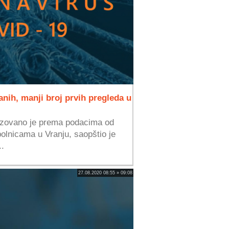
nih, manji broj prvih pregleda u
lizovano je prema podacima od
olnicama u Vranju, saopštio je
..
27.08.2020 08:55 » 09:08