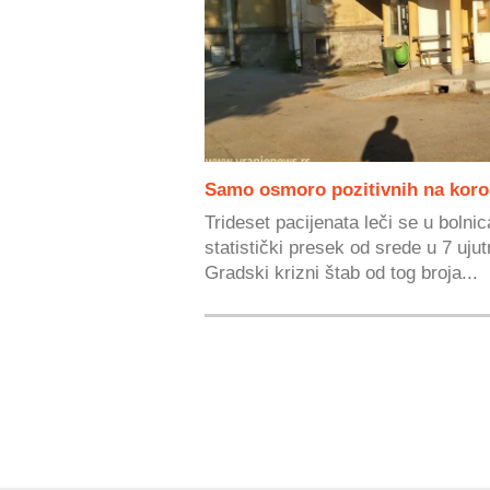
Samo osmoro pozitivnih na koro
Trideset pacijenata leči se u boln
statistički presek od srede u 7 uju
Gradski krizni štab od tog broja...