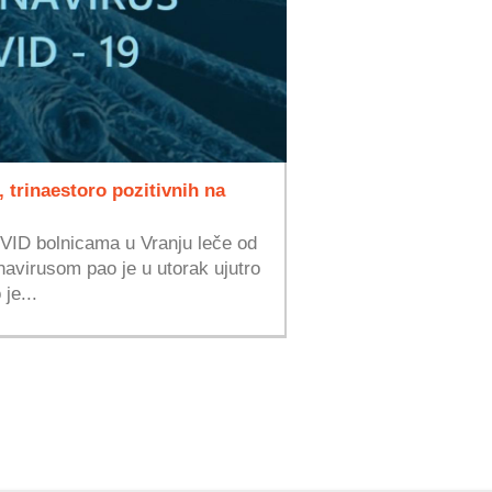
 trinaestoro pozitivnih na
OVID bolnicama u Vranju leče od
avirusom pao je u utorak ujutro
je...