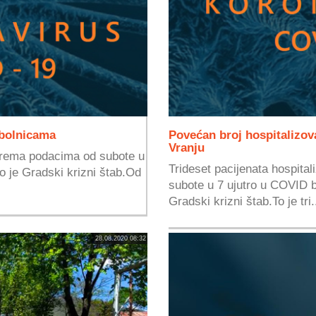
 bolnicama
Povećan broj hospitalizova
Vranju
prema podacima od subote u
Trideset pacijenata hospita
io je Gradski krizni štab.Od
subote u 7 ujutro u COVID b
Gradski krizni štab.To je tri.
28.08.2020 08:32