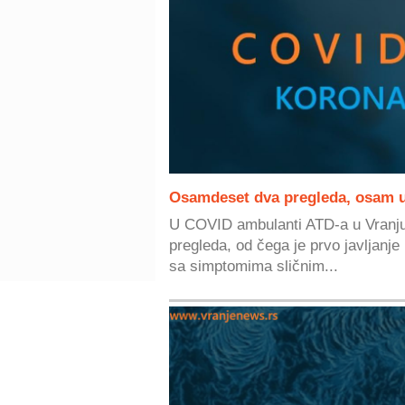
Osamdeset dva pregleda, osam u
U COVID ambulanti ATD-a u Vranju 
pregleda, od čega je prvo javljanj
sa simptomima sličnim...