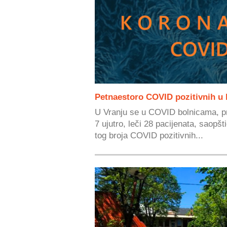
Petnaestoro COVID pozitivnih u
U Vranju se u COVID bolnicama, 
7 ujutro, leči 28 pacijenata, saopšt
tog broja COVID pozitivnih...