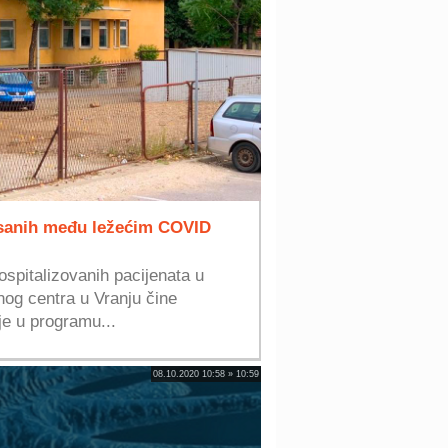
isanih među ležećim COVID
spitalizovanih pacijenata u
og centra u Vranju čine
 je u programu...
08.10.2020 10:58 » 10:59