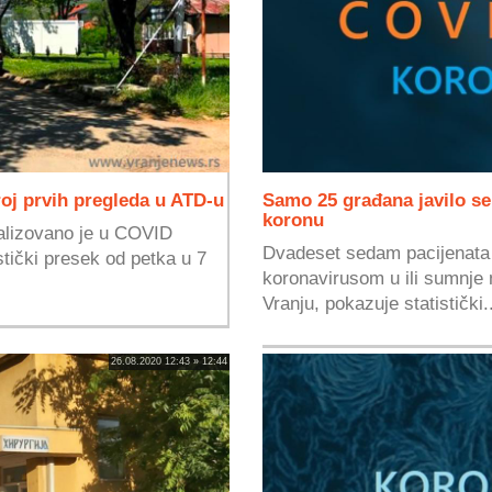
broj prvih pregleda u ATD-u
Samo 25 građana javilo s
koronu
alizovano je u COVID
Dvadeset sedam pacijenata 
stički presek od petka u 7
koronavirusom u ili sumnje
Vranju, pokazuje statistički.
26.08.2020 12:43 » 12:44