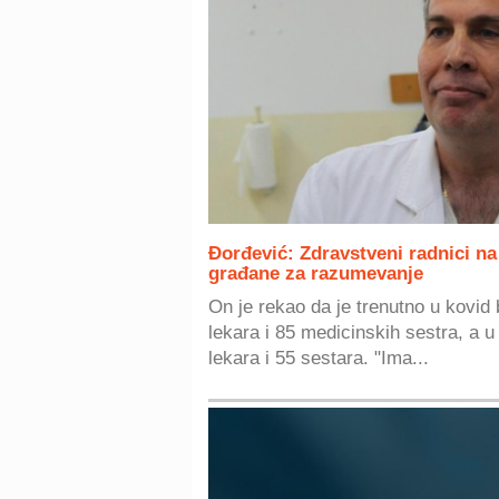
Đorđević: Zdravstveni radnici n
građane za razumevanje
On je rekao da je trenutno u kovi
lekara i 85 medicinskih sestra, a 
lekara i 55 sestara. "Ima...