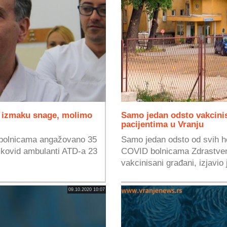
a izmaku snage, molimo
Samo jedan odsto vakcin
pacijentima u Vranju
d bolnicama angažovano 35
Samo jedan odsto od svih ho
u kovid ambulanti ATD-a 23
COVID bolnicama Zdrastven
vakcinisani građani, izjavio
09.10.2020 10:07