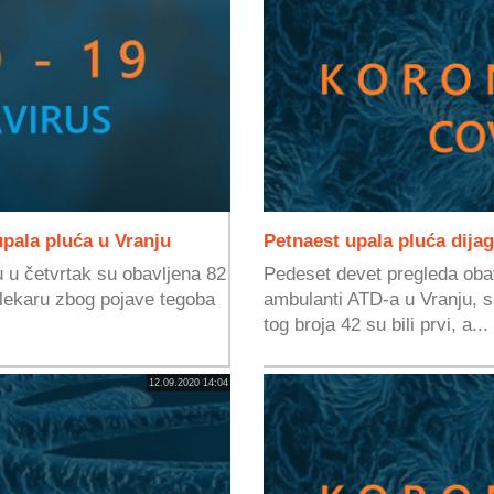
pala pluća u Vranju
Petnaest upala pluća dija
u četvrtak su obavljena 82
Pedeset devet pregleda oba
e lekaru zbog pojave tegoba
ambulanti ATD-a u Vranju, s
tog broja 42 su bili prvi, a...
12.09.2020 14:04