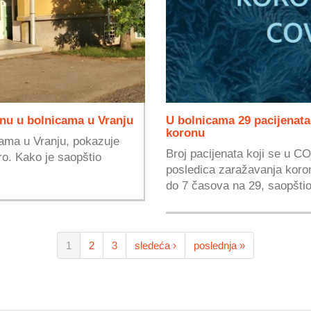
nu u bolnicama u Vranju
U bolnicama 29 pacijenata,
koronu
icama u Vranju, pokazuje
Broj pacijenata koji se u C
tro. Kako je saopštio
posledica zaražavanja koron
do 7 časova na 29, saopštio 
1
2
3
sledeća ›
poslednja »