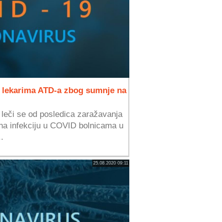
e lekarima ATD-a zbog sumnje na
leči se od posledica zaražavanja
 na infekciju u COVID bolnicama u
..
25.08.2020 09:11