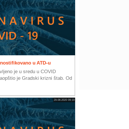
gnostifikovano u ATD-u
vljeno je u sredu u COVID
aopštio je Gradski krizni štab. Od
29.08.2020 09:19