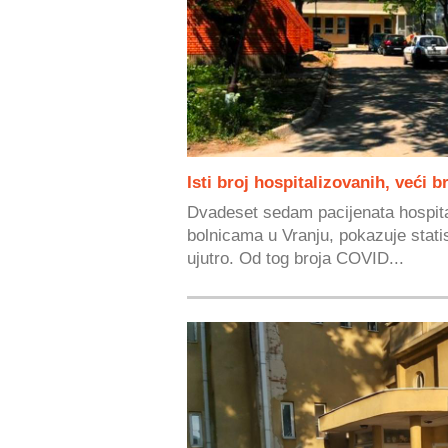
Isti broj hospitalizovanih, veći 
Dvadeset sedam pacijenata hospit
bolnicama u Vranju, pokazuje stati
ujutro. Od tog broja COVID...