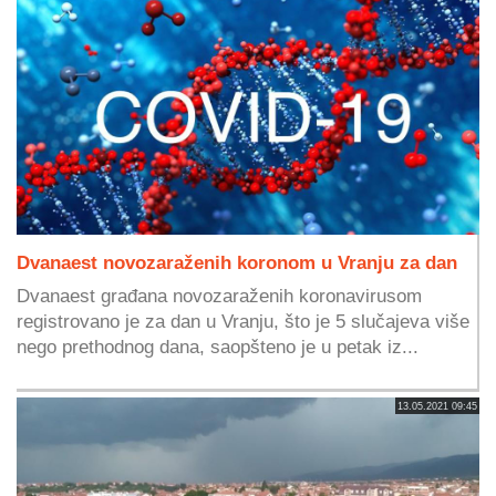
Dvanaest novozaraženih koronom u Vranju za dan
Dvanaest građana novozaraženih koronavirusom
registrovano je za dan u Vranju, što je 5 slučajeva više
nego prethodnog dana, saopšteno je u petak iz...
13.05.2021 09:45