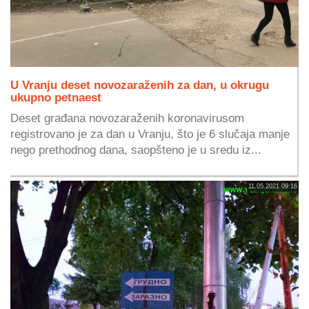
U Vranju deset novozaraženih za dan, u okrugu
ukupno petnaest
Deset građana novozaraženih koronavirusom
registrovano je za dan u Vranju, što je 6 slučaja manje
nego prethodnog dana, saopšteno je u sredu iz...
11.05.2021 09:16