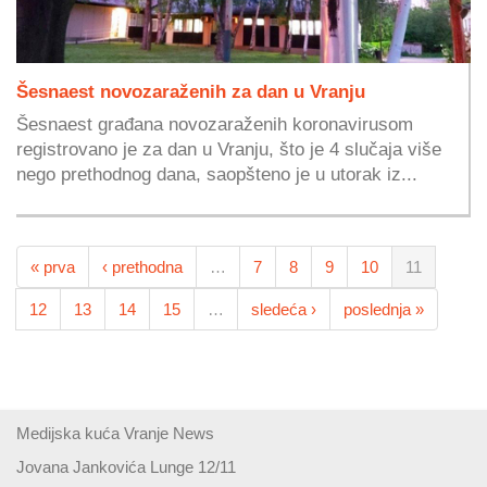
Šesnaest novozaraženih za dan u Vranju
Šesnaest građana novozaraženih koronavirusom
registrovano je za dan u Vranju, što je 4 slučaja više
nego prethodnog dana, saopšteno je u utorak iz...
« prva
‹ prethodna
…
7
8
9
10
11
12
13
14
15
…
sledeća ›
poslednja »
Medijska kuća Vranje News
Jovana Jankovića Lunge 12/11