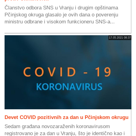
Članstvo odbora SNS u Vranju i drugim opštinama
Pčinjskog okruga glasalo je ovih dana o poverenju
ministru odbrane i visokom funkcioneru SNS-a...
17.05.2021 08:37
Devet COVID pozitivnih za dan u Pčinjskom okrugu
Sedam građana novozaraženih koronavirusom
registrovano je za dan u Vranju, što je identično kao i