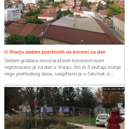
U Vranju sedam pozitivnih na koronu za dan
Sedam građana novozaraženih koronavirusom
registrovano je za dan u Vranju, što je 3 slučaja manje
nego prethodnog dana, saopšteno je u četvrtak iz...
12.05.2021 08:36