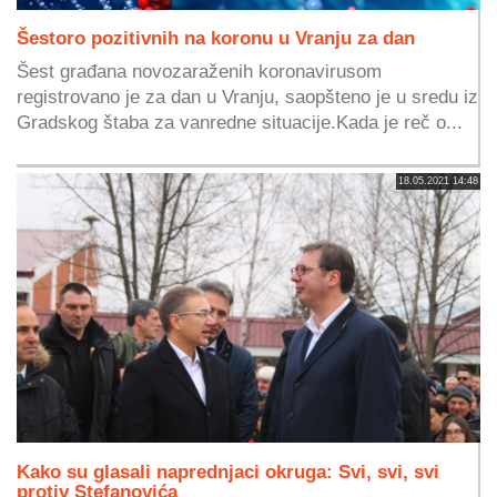
Šestoro pozitivnih na koronu u Vranju za dan
Šest građana novozaraženih koronavirusom
registrovano je za dan u Vranju, saopšteno je u sredu iz
Gradskog štaba za vanredne situacije.Kada je reč o...
18.05.2021 14:48
Kako su glasali naprednjaci okruga: Svi, svi, svi
protiv Stefanovića