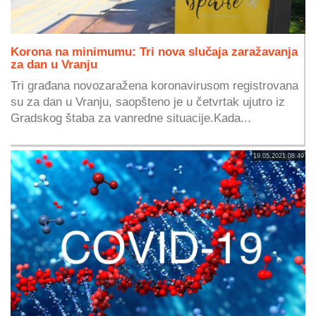
Korona na minimumu: Tri nova slučaja zaražavanja
za dan u Vranju
Tri građana novozaražena koronavirusom registrovana
su za dan u Vranju, saopšteno je u četvrtak ujutro iz
Gradskog štaba za vanredne situacije.Kada...
19.05.2021 08:49