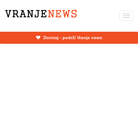
Skip
to
Toggl
main
navig
content
Doniraj - podrži Vranje news