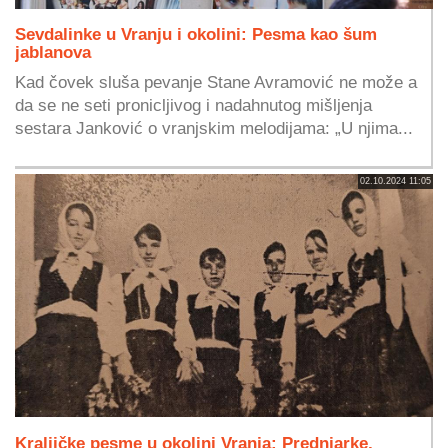
Sevdalinke u Vranju i okolini: Pesma kao šum
jablanova
Kad čovek sluša pevanje Stane Avramović ne može a
da se ne seti pronicljivog i nadahnutog mišljenja
sestara Janković o vranjskim melodijama: „U njima...
02.10.2024 11:05
Kraljičke pesme u okolini Vranja: Prednjarke,