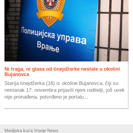
Ni traga, ni glasa od tinejdžerke nestale u okolini
Bujanovca
Starija tinejdžerka (16) iz okoline Bujanovca, čiji su
nestanak 17. novembra prijavili njeni roditelji, još uvek
nije pronađena, potvrđeno je portalu...
Medijska kuća Vranje News