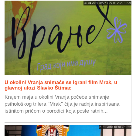
30.04.2019 08:27 » 27.08.2022 11:29
U okolini Vranja snimaće se igrani film Mrak, u
glavnoj ulozi Slavko Štimac
Krajem maja u okolini Vranja počeće snimanje
psihološkog trilera "Mrak" čija je radnja inspirisana
istinitom pričom o porodici koja posle ratnih...
20.11.2018 10:48 » 11:52