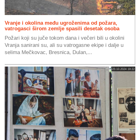
Vranje i okolina među ugroženima od požara,
vatrogasci širom zemlje spasili desetak osoba
Požari koji su juče tokom dana i večeri bili u okolini
Vranja sanirani su, ali su vatrogasne ekipe i dalje u
selima Mečkovac, Bresnica, Dulan,...
23.10.2024 19:22