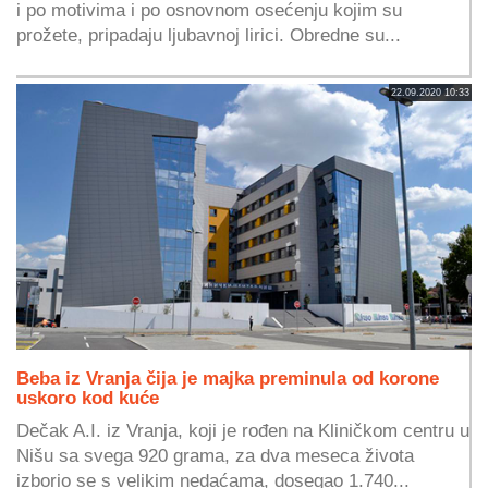
i po motivima i po osnovnom osećenju kojim su
prožete, pripadaju ljubavnoj lirici. Obredne su...
22.09.2020 10:33
Beba iz Vranja čija je majka preminula od korone
uskoro kod kuće
Dečak A.I. iz Vranja, koji je rođen na Kliničkom centru u
Nišu sa svega 920 grama, za dva meseca života
izborio se s velikim nedaćama, dosegao 1.740...