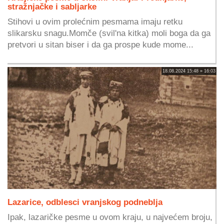
stražnjačke i sabljarke
Stihovi u ovim prolećnim pesmama imaju retku
slikarsku snagu.Momče (svil'na kitka) moli boga da ga
pretvori u sitan biser i da ga prospe kude mome...
18.08.2024 15:48 » 16:03
Lazarice, odblesci vranjskog podneblja
Ipak, lazaričke pesme u ovom kraju, u najvećem broju,