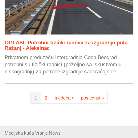
OGLASI: Potrebni fizički radnici za izgradnju puta
Ražanj - Aleksinac
Privatnom preduzeću Intergradnja Coop Beograd
potrebni su fizički radnici (poželjno sa iskustvom u
niskogradnji) za potrebe izgradnje saobraćajnice...
1
2
sledeća ›
poslednja »
Medijska kuća Vranje News