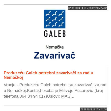
07.02.2024 14:59 » 08.02.2024 14:32
Preduzeću Galeb potrebni zavarivači za rad u
Nemačkoj
Vranje - Preduzeću Galeb potrebni su zavarivači za rad
u Nemačkoj.Kontakt osoba je Milivoje Pucarević (broj
telefona 064 84 94 017)Uslovi: MAG...
07.11.2023 12:42 » 12:52