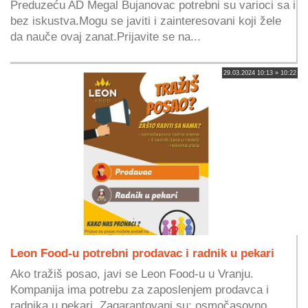
Preduzeću AD Megal Bujanovac potrebni su varioci sa i
bez iskustva.Mogu se javiti i zainteresovani koji žele
da nauče ovaj zanat.Prijavite se na...
29.03.2024 10:13 » 10:22
Leon Food-u potrebni prodavac i radnik u pekari
Ako tražiš posao, javi se Leon Food-u u Vranju.
Kompanija ima potrebu za zaposlenjem prodavca i
radnika u pekari. Zagarantovani su: osmočasovno