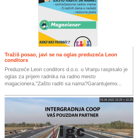
Tražiš posao, javi se na oglas preduzeća Leon
conditors
Preduzeće Leon conditors d.o.o. u Vranju raspisalo je
oglas za prijem radnika na radno mesto
magacionera."Zašto raditi sa nama?Garantujemo...
03.06.2022 10:25 » 10:25