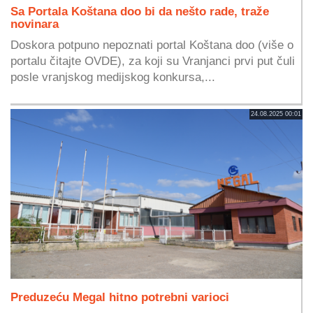
Sa Portala Koštana doo bi da nešto rade, traže
novinara
Doskora potpuno nepoznati portal Koštana doo (više o
portalu čitajte OVDE), za koji su Vranjanci prvi put čuli
posle vranjskog medijskog konkursa,...
24.08.2025 00:01
Preduzeću Megal hitno potrebni varioci