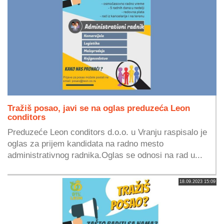
Tražiš posao, javi se na oglas preduzeća Leon
conditors
Preduzeće Leon conditors d.o.o. u Vranju raspisalo je
oglas za prijem kandidata na radno mesto
administrativnog radnika.Oglas se odnosi na rad u...
18.09.2023 15:09