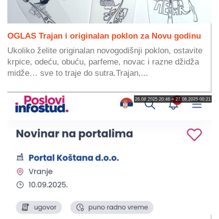
OGLAS Trajan i originalan poklon za Novu godinu
Ukoliko želite originalan novogodišnji poklon, ostavite
krpice, odeću, obuću, parfeme, novac i razne džidža
midže… sve to traje do sutra.Trajan,...
26.08.2025 20:46 » 27.08.2025 00:21