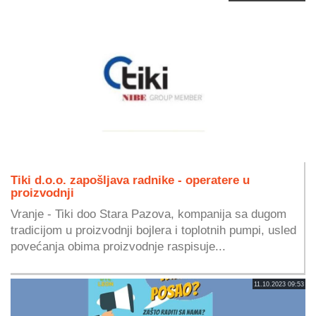
Tiki d.o.o. zapošljava radnike - operatere u
proizvodnji
Vranje - Tiki doo Stara Pazova, kompanija sa dugom
tradicijom u proizvodnji bojlera i toplotnih pumpi, usled
povećanja obima proizvodnje raspisuje...
11.10.2023 09:53