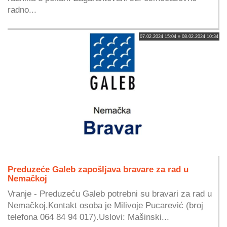
radno...
07.02.2024 15:04 » 08.02.2024 10:34
Preduzeće Galeb zapošljava bravare za rad u
Nemačkoj
Vranje - Preduzeću Galeb potrebni su bravari za rad u
Nemačkoj.Kontakt osoba je Milivoje Pucarević (broj
telefona 064 84 94 017).Uslovi: Mašinski...