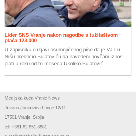
Lider SNS Vranje nakon nagodbe s tužilaštvom
plaća 123.000
U zapisniku o izjavi osumnjičenog piše da je VJT u
Nišu predočio Bulatoviću da navedeni novčani iznos
plati u roku od tri meseca.Ukoliko Bulatović...
Medijska kuća Vranje News
Jovana Jankovića Lunge 12/11
17501 Vranje, Srbija
tel: +381 62 851 8881