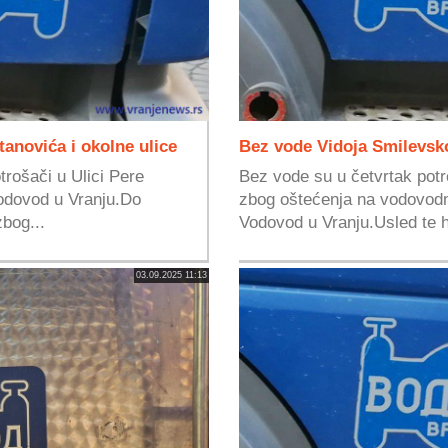
anovića i okolne ulice
Bez vode Vidoja Smilevsko
trošači u Ulici Pere
Bez vode su u četvrtak potr
odovod u Vranju.Do
zbog oštećenja na vodovodn
zbog...
Vodovod u Vranju.Usled te ha
03.09.2025 11:13