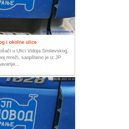
g i okolne ulice
ošači u Ulici Vidoja Smilevskog,
oj mreži, saopšteno je iz JP
varije...
01.08.2025 10:19