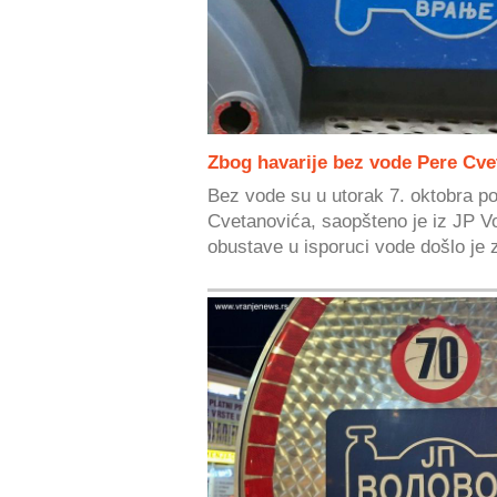
Zbog havarije bez vode Pere Cvet
Bez vode su u utorak 7. oktobra po
Cvetanovića, saopšteno je iz JP V
obustave u isporuci vode došlo je 