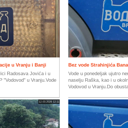
ije u Vranju i Banji
Bez vode Strahinjića Bana 
ici Radosava Jovića i u
Vode u ponedeljak ujutro ne
JP "Vodovod" u Vranju.Vode
naselju Raška, kao i u okol
Vodovod u Vranju.Do obusta
12.03.2026 12:11