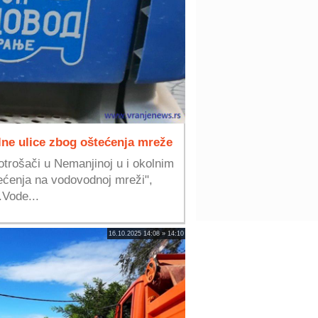
lne ulice zbog oštećenja mreže
trošači u Nemanjinoj u i okolnim
ećenja na vodovodnoj mreži",
.Vode...
16.10.2025 14:08 » 14:10