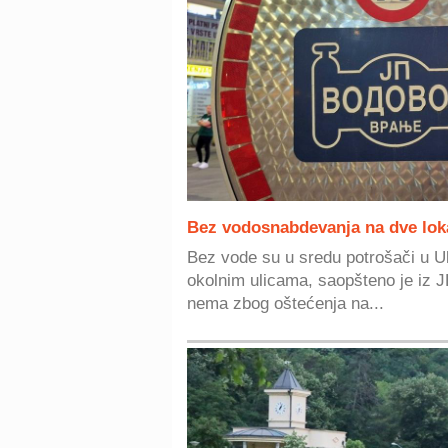
Bez vodosnabdevanja na dve lokac
Bez vode su u sredu potrošači u Ul
okolnim ulicama, saopšteno je iz 
nema zbog oštećenja na...