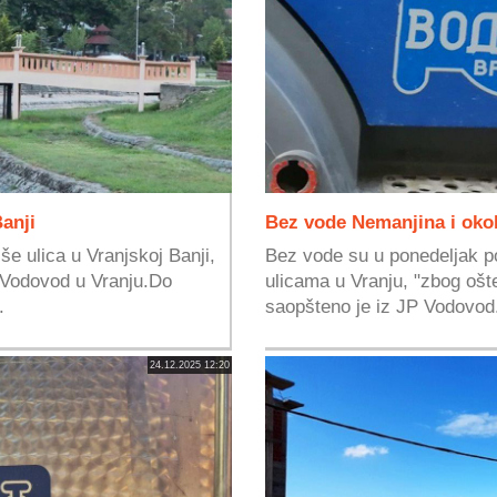
Banji
Bez vode Nemanjina i oko
še ulica u Vranjskoj Banji,
Bez vode su u ponedeljak po
 Vodovod u Vranju.Do
ulicama u Vranju, "zbog ošt
.
saopšteno je iz JP Vodovod
24.12.2025 12:20