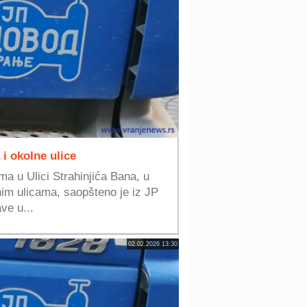
i okolne ulice
ma u Ulici Strahinjića Bana, u
nim ulicama, saopšteno je iz JP
ve u...
02.02.2026 13:30