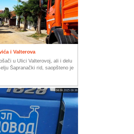
ića i Valterova
ači u Ulici Valterovoj, ali i delu
elju Šapranački rid, saopšteno je
04.09.2025 09:36