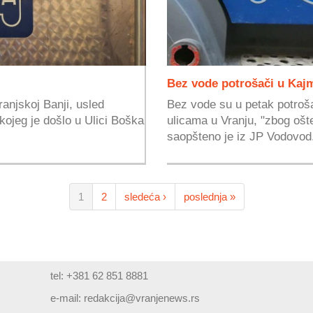
Bez vode potrošači u Kaj
ranjskoj Banji, usled
Bez vode su u petak potroš
ojeg je došlo u Ulici Boška
ulicama u Vranju, "zbog ošt
saopšteno je iz JP Vodovod
1
2
sledeća ›
poslednja »
tel: +381 62 851 8881
e-mail:
redakcija@vranjenews.rs