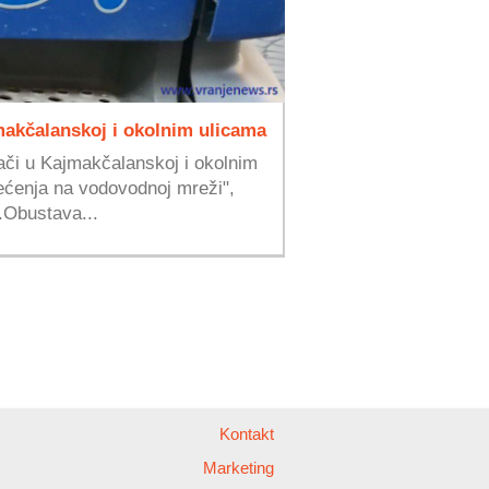
makčalanskoj i okolnim ulicama
ači u Kajmakčalanskoj i okolnim
ećenja na vodovodnoj mreži",
.Obustava...
Kontakt
Marketing