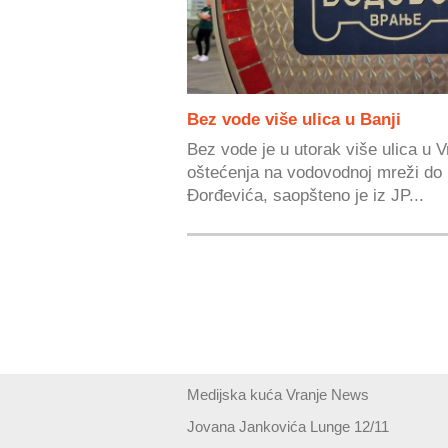
Bez vode više ulica u Banji
Bez vode je u utorak više ulica u V
oštećenja na vodovodnoj mreži do k
Đorđevića, saopšteno je iz JP...
Medijska kuća Vranje News
Jovana Jankovića Lunge 12/11