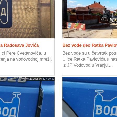
ca Radosava Jovića
Bez vode deo Ratka Pavlov
ici Pere Cvetanovića, u
Bez vode su u četvrtak potroš
ćenja na vodovodnoj mreži,
Ulice Ratka Pavlovića u nas
iz JP Vodovod u Vranju....
07.10.2025 09:49 » 09:49