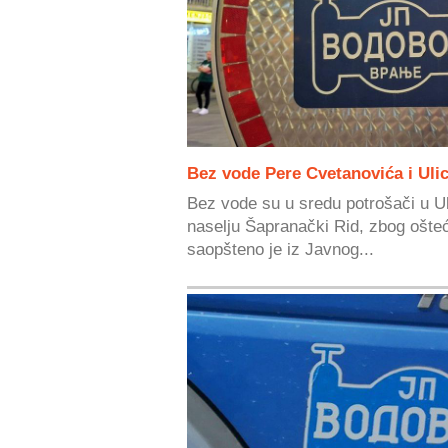
Bez vode Pere Cvetanovića i Uli
Bez vode su u sredu potrošači u Ul
naselju Šapranački Rid, zbog ošte
saopšteno je iz Javnog...