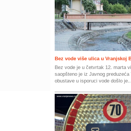
Bez vode više ulica u Vranjskoj 
Bez vode je u četvrtak 12. marta vi
saopšteno je iz Javnog preduzeća
obustave u isporuci vode došlo je..