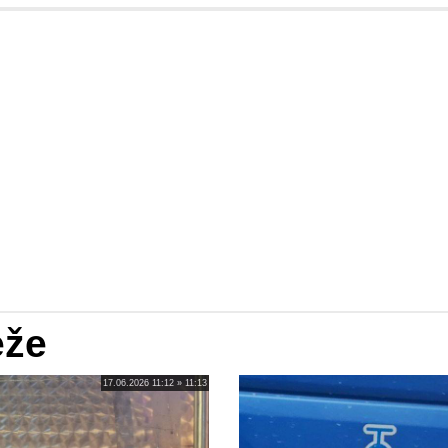
eže
17.06.2026 11:12 » 11:13