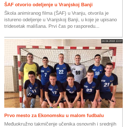
ŠAF otvorio odeljenje u Vranjskoj Banji
Škola animiranog filma (ŠAF) u Vranju, otvorila je
istureno odeljenje u Vranjskoj Banji, u koje je upisano
tridesetak mališana. Prvi čas po rasporedu...
24.04.2018 13:07
Prvo mesto za Ekonomsku u malom fudbalu
Međuokružno takmičenje učenika osnovnih i srednjih