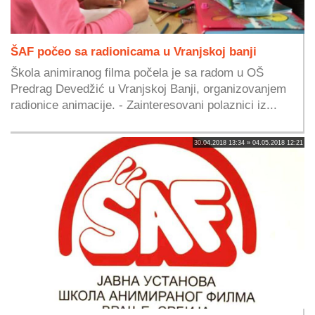
ŠAF počeo sa radionicama u Vranjskoj banji
Škola animiranog filma počela je sa radom u OŠ
Predrag Devedžić u Vranjskoj Banji, organizovanjem
radionice animacije. - Zainteresovani polaznici iz...
30.04.2018 13:34 » 04.05.2018 12:21