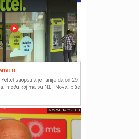
ettel-u
ettel saopštila je ranije da od 29.
la, među kojima su N1 i Nova, piše
16.03.2021 18:47 » 19:17