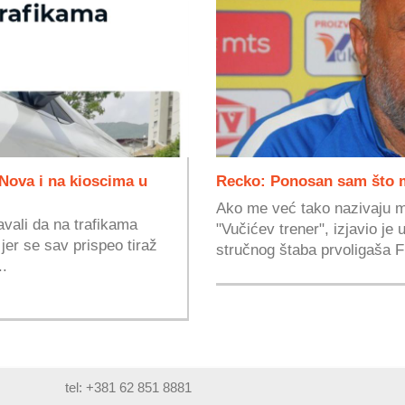
Nova i na kioscima u
Recko: Ponosan sam što m
Ako me već tako nazivaju 
vali da na trafikama
"Vučićev trener", izjavio je
jer se sav prispeo tiraž
stručnog štaba prvoligaša F
..
tel: +381 62 851 8881