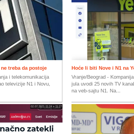
 ne treba da postoje
Hoće li biti Nove i N1 na Y
nja i telekomunikacija
Vranje/Beograd - Kompanija Y
o televizije N1 i Novu,
jula uvodi 25 novih TV kana
na veb-sajtu N1. Na...
02.07.2021 11:24 » 11:27