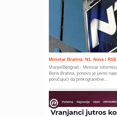
Ministar Bratina: N1, Nova i RSE
Vranje/Beograd - Ministar informisa
Boris Bratina, ponovo je javno napa
poručujući da prekogranične...