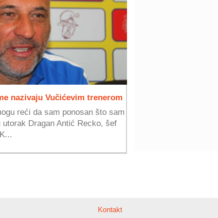
e nazivaju Vučićevim trenerom
mogu reći da sam ponosan što sam
 u utorak Dragan Antić Recko, šef
K...
Kontakt