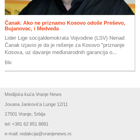
Čanak: Ako ne priznamo Kosovo odoše Preševo,
Bujanovac, i Medveđa
Lider Lige socijaldemokrata Vojvodine (LSV) Nenad
Čanak izjavio je da je rešenje za Kosovo "priznanje
Kosova, uz davanje međunarodnih garancija o...
Blic
Medijska kuća Vranje News
Jovana Jankovića Lunge 12/11
17501 Vranje, Srbija
tel: +381 62 851 8881
e-mail:
redakcija@vranjenews.rs