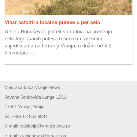
Vlast asfaltira lokalne puteve u pet sela
U selu Bunuševac počeli su radovi na uređenju
nekategorisanih puteva u seoskim mesnim
zajednicama na teritoriji Vranja, u dužini od 4,2
kilometara.-...
Medijska kuća Vranje News
Jovana Jankovića Lunge 12/11
17501 Vranje, Srbija
tel: +381 62 851 8881
e-mail:
redakcija@vranjenews.rs
e-mail:
vranjenews@gmail.com