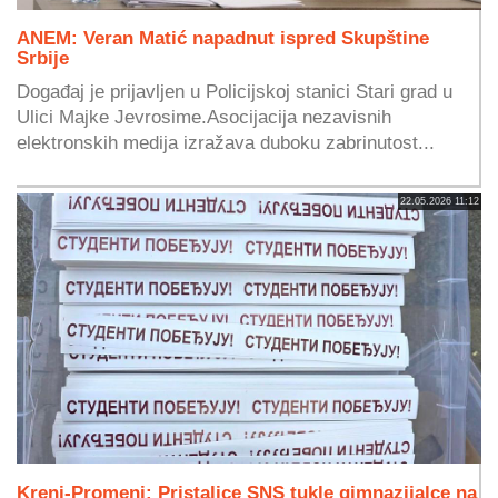
ANEM: Veran Matić napadnut ispred Skupštine
Srbije
Događaj je prijavljen u Policijskoj stanici Stari grad u
Ulici Majke Jevrosime.Asocijacija nezavisnih
elektronskih medija izražava duboku zabrinutost...
22.05.2026 11:12
Kreni-Promeni: Pristalice SNS tukle gimnazijalce na