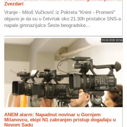
Zvezdari
Vranje - Miloš Vučković iz Pokreta "Kreni - Promeni"
objavio je da su u četvrtak oko 21.30h pristalice SNS-a
napale gimnazijalce Šeste beogradske...
23.04.2026 16:54
ANEM alarm: Napadnut novinar u Gornjem
Milanovcu, ekipi N1 zabranjen pristup događaju u
Novom Sadu