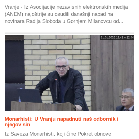
Vranje - Iz Asocijacije nezavisnih elektronskih medija
(ANEM) najoštrije su osudili današnji napad na
novinara Radija Sloboda u Gornjem Milanovcu od...
21.01.2026 12:43 » 12:44
Monarhisti: U Vranju napadnuti naš odbornik i
njegov sin
Iz Saveza Monarhisti, koji čine Pokret obnove