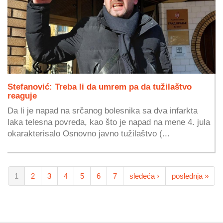
Stefanović: Treba li da umrem pa da tužilaštvo
reaguje
Da li je napad na srčanog bolesnika sa dva infarkta
laka telesna povreda, kao što je napad na mene 4. jula
okarakterisalo Osnovno javno tužilaštvo (...
1
2
3
4
5
6
7
sledeća ›
poslednja »