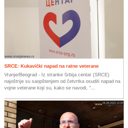
SRCE: Kukavički napad na ratne veterane
Vranje/Beograd - Iz stranke Srbija centar (SRCE)
najoštrije su saopštenjem od četvrtka osudili napad na
vojne veterane koji su, kako se navodi, "...
06.08.2025 13:09