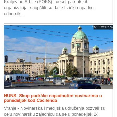
Kraljevine Srbije (POKS) i deset patriotskih
organizacija, saopštili su da je fizički napadnut
odbornik...
24.11.2025 10:50
NUNS: Skup podrške napadnutim novinarima u
ponedeljak kod Ćacilenda
Vranje - Novinarska i medijska udruženja pozvali su
celu novinarsku zajednicu da se u ponedeljak 24.