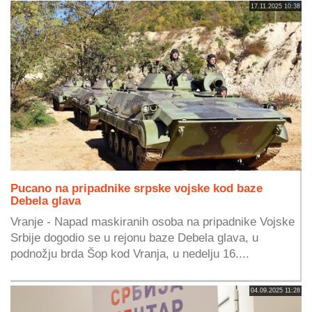
17.11.2025 10:38
Pucano na pripadnike srpske vojske kod baze
Debela glava
Vranje - Napad maskiranih osoba na pripadnike Vojske
Srbije dogodio se u rejonu baze Debela glava, u
podnožju brda Šop kod Vranja, u nedelju 16....
04.09.2025 11:28