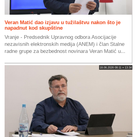
Veran Matić dao izjavu u tužilaštvu nakon što je
napadnut kod skupštine
Vranje - Predsednik Upravnog odbora Asocijacije
nezavisnih elektronskih medija (ANEM) i član Stalne
radne grupe za bezbednost novinara Veran Matić u...
18.06.2026 08:11 » 13:34