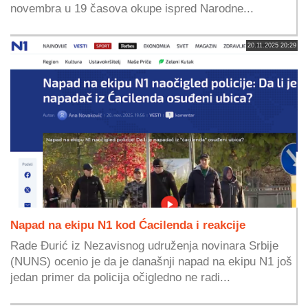
novembra u 19 časova okupe ispred Narodne...
20.11.2025 20:29
Napad na ekipu N1 kod Ćacilenda i reakcije
Rade Đurić iz Nezavisnog udruženja novinara Srbije
(NUNS) ocenio je da je današnji napad na ekipu N1 još
jedan primer da policija očigledno ne radi...