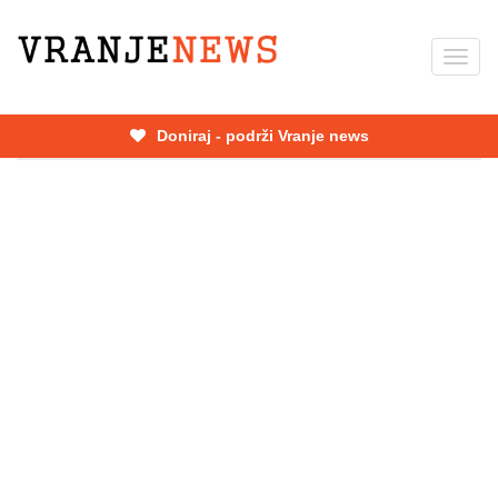
Skip
to
Toggl
main
navig
content
Doniraj - podrži Vranje news