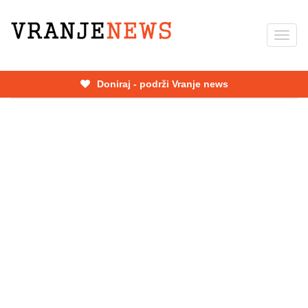
Skip
to
Toggl
main
navig
content
Doniraj - podrži Vranje news