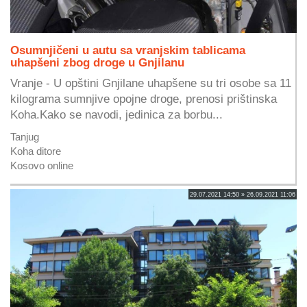
Osumnjičeni u autu sa vranjskim tablicama
uhapšeni zbog droge u Gnjilanu
Vranje - U opštini Gnjilane uhapšene su tri osobe sa 11
kilograma sumnjive opojne droge, prenosi prištinska
Koha.Kako se navodi, jedinica za borbu...
Tanjug
Koha ditore
Kosovo online
29.07.2021 14:50 » 26.09.2021 11:06