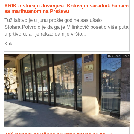
KRIK o slučaju Jovanjica: Koluvijin saradnik hapšen
sa marihuanom na Preševu
Tužilaštvo je u junu prošle godine saslušalo
Stolara.Potvrdio je da ga je Milinković posetio više puta
u prtivoru, ali je rekao da nije vršio...
Krik
16.01.2021 11:07