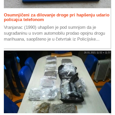
Osumnjičeni za dilovanje droge pri hapšenju udario
policajca telefonom
Vranjanac (1990) uhapšen je pod sumnjom da je
sugrađaninu u svom automobilu prodao opojnu drogu
marihuana, saopšteno je u četvrtak iz Policijske...
26.01.2021 11:52 » 11:57