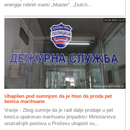
energije robnih marki „Master“, „Dutch...
24.09.2020 14:27
Uhapšen pod sumnjom da je hteo da proda pet
kesica marihuane
Vranje - Zbog sumnje da je radi dalje prodaje u pet
kesica upakovao marihuanu pripadnici Ministarstva
unutrašnjih poslova u Preševu uhapsili su...