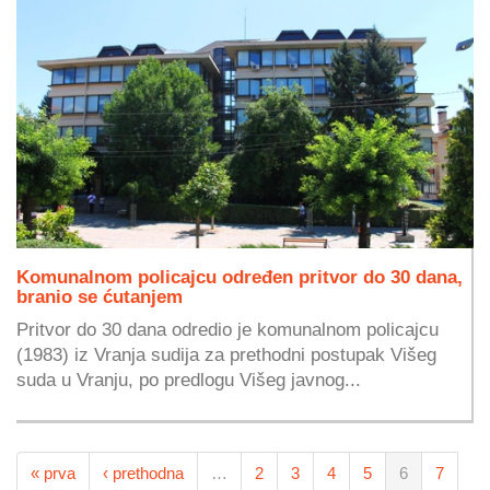
Komunalnom policajcu određen pritvor do 30 dana,
branio se ćutanjem
Pritvor do 30 dana odredio je komunalnom policajcu
(1983) iz Vranja sudija za prethodni postupak Višeg
suda u Vranju, po predlogu Višeg javnog...
« prva
‹ prethodna
…
2
3
4
5
6
7