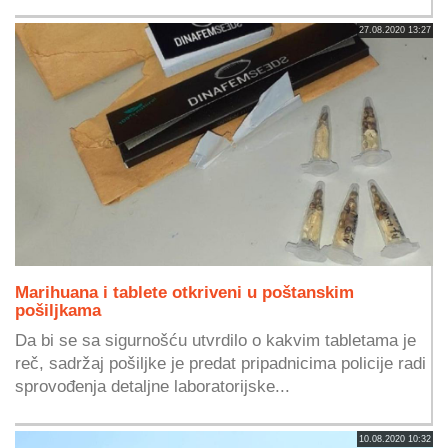
27.08.2020 13:27
Marihuana i tablete otkriveni u poštanskim
pošiljkama
Da bi se sa sigurnošću utvrdilo o kakvim tabletama je
reč, sadržaj pošiljke je predat pripadnicima policije radi
sprovođenja detaljne laboratorijske...
10.08.2020 10:32