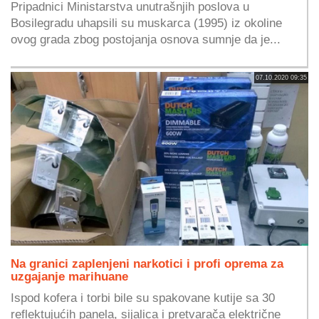
Pripadnici Ministarstva unutrašnjih poslova u
Bosilegradu uhapsili su muskarca (1995) iz okoline
ovog grada zbog postojanja osnova sumnje da je...
07.10.2020 09:35
Na granici zaplenjeni narkotici i profi oprema za
uzgajanje marihuane
Ispod kofera i torbi bile su spakovane kutije sa 30
reflektujućih panela, sijalica i pretvarača električne