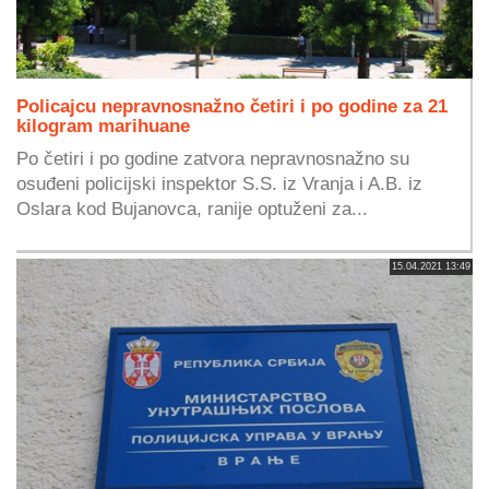
Policajcu nepravnosnažno četiri i po godine za 21
kilogram marihuane
Po četiri i po godine zatvora nepravnosnažno su
osuđeni policijski inspektor S.S. iz Vranja i A.B. iz
Oslara kod Bujanovca, ranije optuženi za...
15.04.2021 13:49