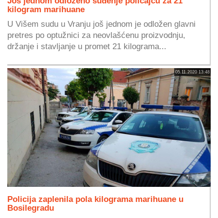
Još jednom odloženo suđenje policajcu za 21
kilogram marihuane
U Višem sudu u Vranju još jednom je odložen glavni
pretres po optužnici za neovlašćenu proizvodnju,
držanje i stavljanje u promet 21 kilograma...
05.11.2020 13:48
Policija zaplenila pola kilograma marihuane u
Bosilegradu