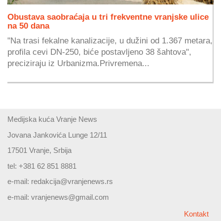
Obustava saobraćaja u tri frekventne vranjske ulice
na 50 dana
"Na trasi fekalne kanalizacije, u dužini od 1.367 metara,
profila cevi DN-250, biće postavljeno 38 šahtova",
preciziraju iz Urbanizma.Privremena...
Medijska kuća Vranje News
Jovana Jankovića Lunge 12/11
17501 Vranje, Srbija
tel: +381 62 851 8881
e-mail:
redakcija@vranjenews.rs
e-mail:
vranjenews@gmail.com
Kontakt