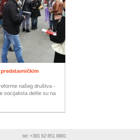
 predstavničkim
 reforme našeg društva -
 socijalista delile su na
tel: +381 62 851 8881