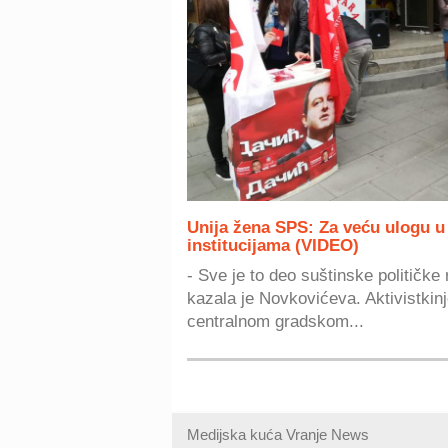
Unija žena SPS: Za veću ulogu u
institucijama (VIDEO)
- Sve je to deo suštinske političke
kazala je Novkovićeva. Aktivistkinje
centralnom gradskom...
Medijska kuća Vranje News