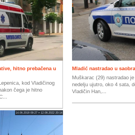
tive, hitno prebačena u
Mladić nastradao u saobra
Muškarac (29) nastradao je 
Lepenica, kod Vladičinog
nedelju ujutro, oko 4 sata, 
nakon čega je hitno
Vladičin Han,...
C...
14.06.2018 09:27 » 12.08.2022 20:14