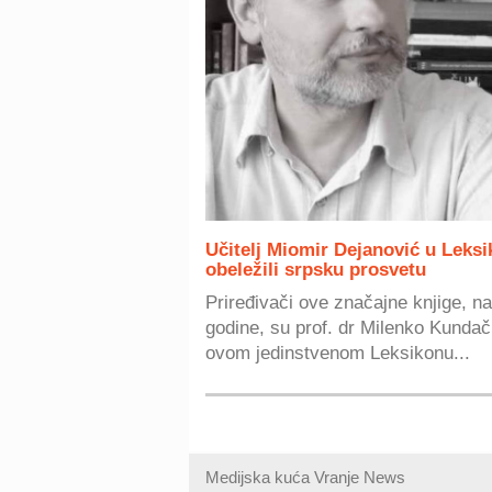
Učitelj Miomir Dejanović u Leksi
obeležili srpsku prosvetu
Priređivači ove značajne knjige, na 
godine, su prof. dr Milenko Kundači
ovom jedinstvenom Leksikonu...
Medijska kuća Vranje News