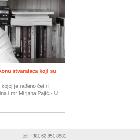
konu stvaralaca koji su
kojoj je rađeno četiri
na i mr Mirjana Pajić.- U
tel: +381 62 851 8881