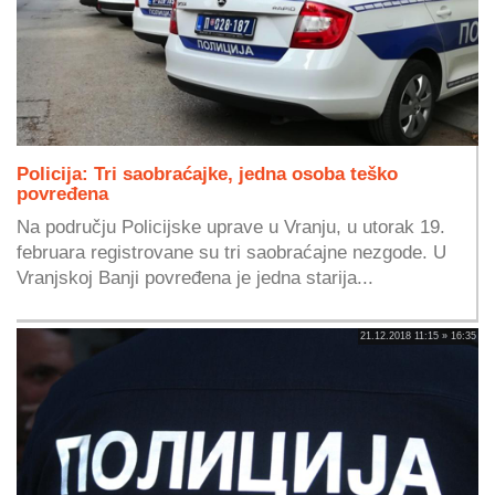
Policija: Tri saobraćajke, jedna osoba teško
povređena
Na području Policijske uprave u Vranju, u utorak 19.
februara registrovane su tri saobraćajne nezgode. U
Vranjskoj Banji povređena je jedna starija...
21.12.2018 11:15 » 16:35