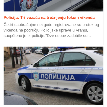
Policija: Tri vozača na trežnjenju tokom vikenda
Četiri saobraćajne nezgode registrovane su proteklog
vikenda na području Policijske uprave u Vranju,
saopšteno je iz policije."Dve osobe zadobile su...
17.11.2020 11:15