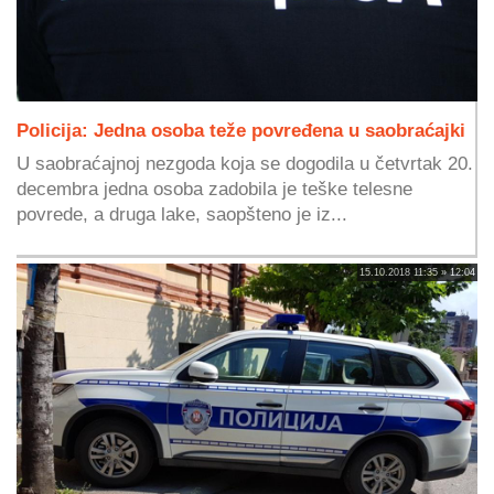
Policija: Jedna osoba teže povređena u saobraćajki
U saobraćajnoj nezgoda koja se dogodila u četvrtak 20.
decembra jedna osoba zadobila je teške telesne
povrede, a druga lake, saopšteno je iz...
15.10.2018 11:35 » 12:04