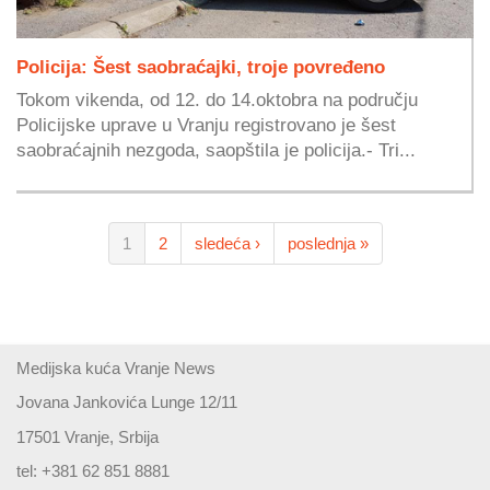
Policija: Šest saobraćajki, troje povređeno
Tokom vikenda, od 12. do 14.oktobra na području
Policijske uprave u Vranju registrovano je šest
saobraćajnih nezgoda, saopštila je policija.- Tri...
1
2
sledeća ›
poslednja »
Medijska kuća Vranje News
Jovana Jankovića Lunge 12/11
17501 Vranje, Srbija
tel: +381 62 851 8881