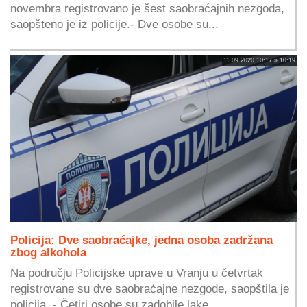
novembra registrovano je šest saobraćajnih nezgoda,
saopšteno je iz policije.- Dve osobe su...
11.09.2020 10:17 » 10:19
Policija: Dve saobraćajke, jedna osoba zadržana
zbog alkohola
Na području Policijske uprave u Vranju u četvrtak
registrovane su dve saobraćajne nezgode, saopštila je
policija. - Četiri osobe su zadobile lake...