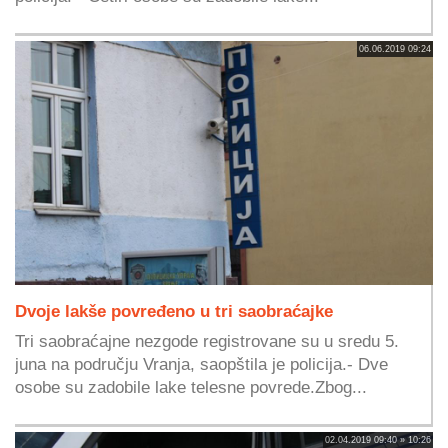
06.06.2019 09:24
Dvoje lakše povređeno u tri saobraćajke
Tri saobraćajne nezgode registrovane su u sredu 5.
juna na području Vranja, saopštila je policija.- Dve
osobe su zadobile lake telesne povrede.Zbog...
02.04.2019 09:40 » 10:26