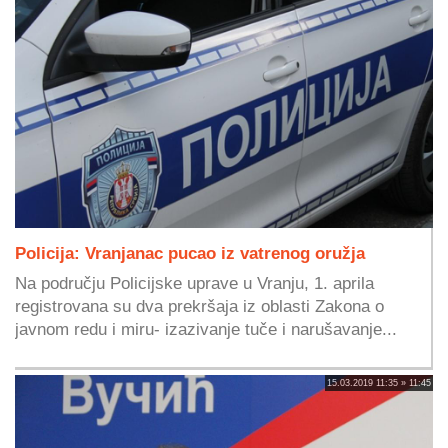
Policija: Vranjanac pucao iz vatrenog oružja
Na području Policijske uprave u Vranju, 1. aprila
registrovana su dva prekršaja iz oblasti Zakona o
javnom redu i miru- izazivanje tuče i narušavanje...
15.03.2019 11:35 » 11:45