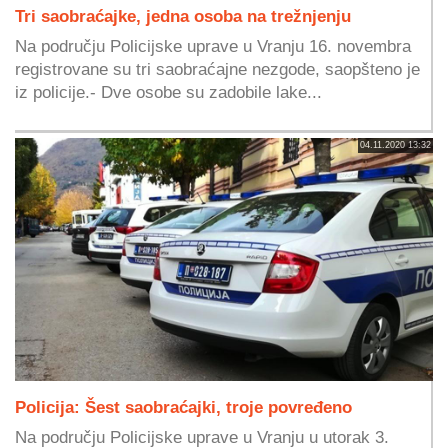
Tri saobraćajke, jedna osoba na trežnjenju
Na području Policijske uprave u Vranju 16. novembra
registrovane su tri saobraćajne nezgode, saopšteno je
iz policije.- Dve osobe su zadobile lake...
04.11.2020 13:32
Policija: Šest saobraćajki, troje povređeno
Na području Policijske uprave u Vranju u utorak 3.