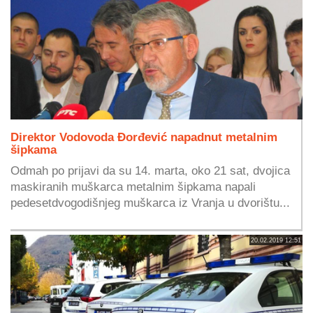
Direktor Vodovoda Đorđević napadnut metalnim
šipkama
Odmah po prijavi da su 14. marta, oko 21 sat, dvojica
maskiranih muškarca metalnim šipkama napali
pedesetdvogodišnjeg muškarca iz Vranja u dvorištu...
20.02.2019 12:51