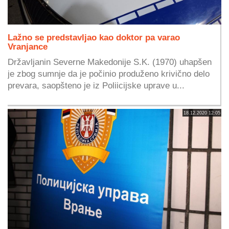
Lažno se predstavljao kao doktor pa varao
Vranjance
Državljanin Severne Makedonije S.K. (1970) uhapšen
je zbog sumnje da je počinio produženo krivično delo
prevara, saopšteno je iz Poliicijske uprave u...
18.12.2020 12:05