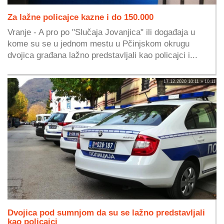
Za lažne policajce kazne i do 150.000
Vranje - A pro po "Slučaja Jovanjica" ili događaja u
kome su se u jednom mestu u Pčinjskom okrugu
dvojica građana lažno predstavljali kao policajci i...
17.12.2020 10:11 » 10:11
Dvojica pod sumnjom da su se lažno predstavljali
kao policajci