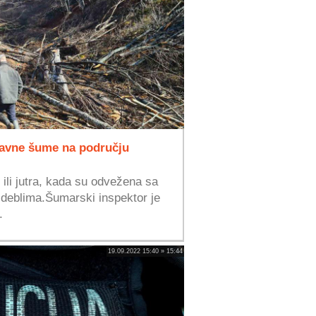
ržavne šume na području
i ili jutra, kada su odvežena sa
deblima.Šumarski inspektor je
.
19.09.2022 15:40 » 15:44