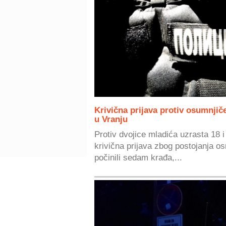
Krivična prijava protiv osumnjič
u Vranju
Protiv dvojice mladića uzrasta 18 
krivična prijava zbog postojanja 
počinili sedam krađa,...