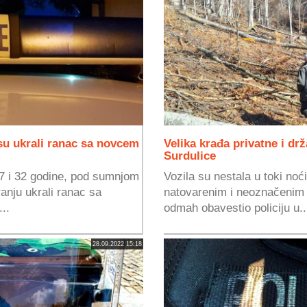
u ukrali ranac sa novcem
Velika krađa privatne i d
Surdulice
7 i 32 godine, pod sumnjom
Vozila su nestala u toki noć
ranju ukrali ranac sa
natovarenim i neoznačenim 
..
odmah obavestio policiju u..
28.09.2022 15:18