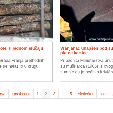
ole, u jednom slučaju
Vranjanac uhapšen pod su
platne kartice
Grada Vranja prethodnih
Pripadnici Ministarstva unut
 se nalazilo u krugu
su muškarca (1986) iz ovog
.
sumnje da je počinio krivičn
rva
‹ prethodna
1
2
3
4
5
sledeća ›
posledn