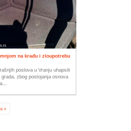
mnjom na krađu i zloupotrebu
rašnjih poslova u Vranju uhapsili
 grada, zbog postojanja osnova
a...
ja »