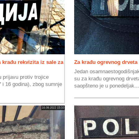
 krađu rekvizita iz sale za
Za krađu ogrevnog drveta 
Jedan osamnaestogodišnjak i
 prijavu protiv trojice
su za krađu ogrevnog drveta
7 i 16 godina), zbog sumnje
saopšteno je u ponedeljak...
16.09.2022 15:10