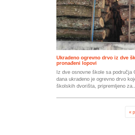
Ukradeno ogrevno drvo iz dve šk
pronađeni lopovi
Iz dve osnovne škole sa područja 
dana ukradeno je ogrevno drvo koje
školskih dvorišta, pripremljeno za..
« p