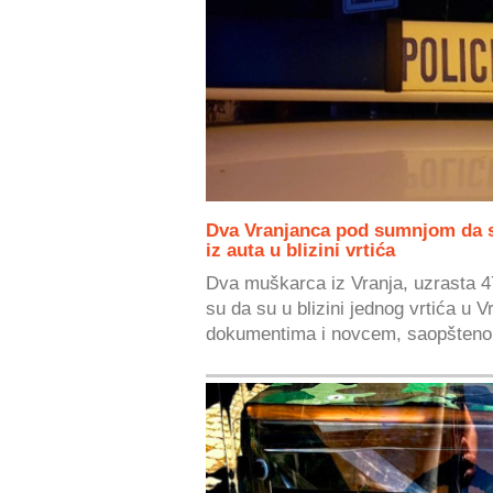
Dva Vranjanca pod sumnjom da s
iz auta u blizini vrtića
Dva muškarca iz Vranja, uzrasta 4
su da su u blizini jednog vrtića u V
dokumentima i novcem, saopšteno.