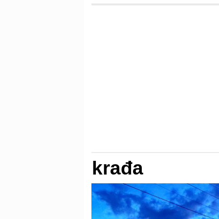
krađa