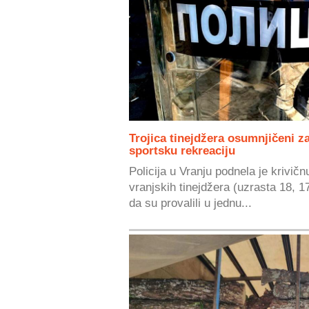
Trojica tinejdžera osumnjičeni za
sportsku rekreaciju
Policija u Vranju podnela je krivičnu
vranjskih tinejdžera (uzrasta 18, 1
da su provalili u jednu...