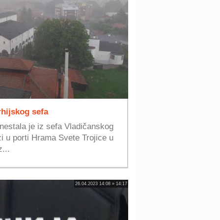
rhijskog sefa
nestala je iz sefa Vladičanskog
zi u porti Hrama Svete Trojice u
...
26.04.2023 14:08 » 14:17