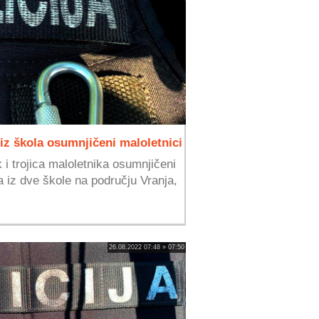
iz škola osumnjičeni maloletnici
 trojica maloletnika osumnjičeni
 iz dve škole na području Vranja,
26.08.2022 07:48 » 07:50