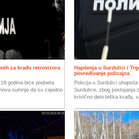
enih za krađu retrovizora
Hapšenja u Surdulici i Trg
povređivanje policajca
i 19 godina biće podneta
Policija u Surdulici uhapsila
osnova sumnje da su zajedno
Surdulice, zbog postojanja 
krivično delo teška krađa, s
09.03.2023 09:18