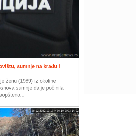
ovištu, sumnje na krađu i
 je ženu (1989) iz okoline
osnova sumnje da je počinila
aopšteno...
26.12.2022 13:17 » 30.10.2023 14:02