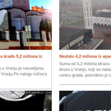
a krađu 5,2 miliona iz
Nestalo 4,2 miliona iz epa
Suma od 4,2 miliona dinara 
u Vranju je rasvetljena,
dvora u Vranju, koji se nala
u Vranju.Po nalogu tužioca
centru grada, potvrđeno je iz
11.05.2023 09:25 » 10:08