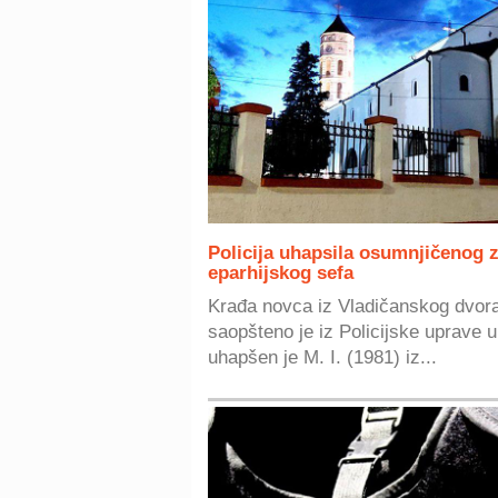
Policija uhapsila osumnjičenog z
eparhijskog sefa
Krađa novca iz Vladičanskog dvora 
saopšteno je iz Policijske uprave 
uhapšen je M. I. (1981) iz...