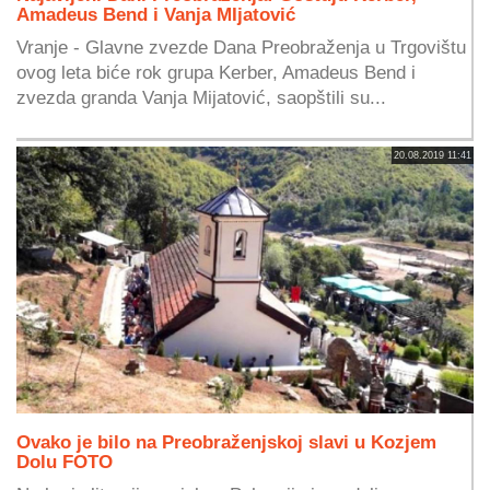
Amadeus Bend i Vanja MIjatović
Vranje - Glavne zvezde Dana Preobraženja u Trgovištu
ovog leta biće rok grupa Kerber, Amadeus Bend i
zvezda granda Vanja Mijatović, saopštili su...
20.08.2019 11:41
Ovako je bilo na Preobraženjskoj slavi u Kozjem
Dolu FOTO