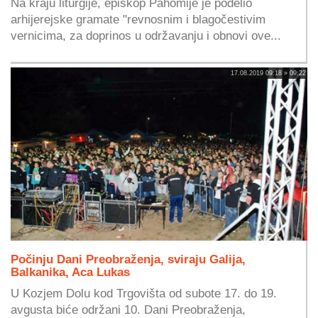
Na kraju liturgije, episkop Pahomije je podelio
arhijerejske gramate "revnosnim i blagočestivim
vernicima, za doprinos u održavanju i obnovi ove...
17.08.2019 09:18 » 09:22
Počinju Dani Preobraženja, sviraju Galija,
Balkanika, Aca Lukas
U Kozjem Dolu kod Trgovišta od subote 17. do 19.
avgusta biće održani 10. Dani Preobraženja,