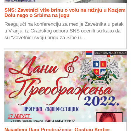
SNS: Zavetnici više brinu o volu na ražnju u Kozjem
Dolu nego o Srbima na jugu
Reagujući na konferenciju za medije Zavetnika u petak
u Vranju, iz Gradskog odbora SNS ocenili su kako da
su "Zavetnici svoju brigu za Srbe u...
19.07.2022 09:15 » 09:17
Najavljeni Dani Preobraženja: Gostuju Kerber,