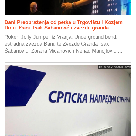
Dani Preobraženja od petka u Trgovištu i Kozjem
Dolu: Đani, Isak Šabanović i zvezde granda
Rokeri Jolly Jumper iz Vranja, Underground bend,
estradna zvezda Đani, te Zvezde Granda Isak
Šabanović, Zorana Mićanović i Nenad Manojlović,...
19.08.2022 20:36 » 20:55