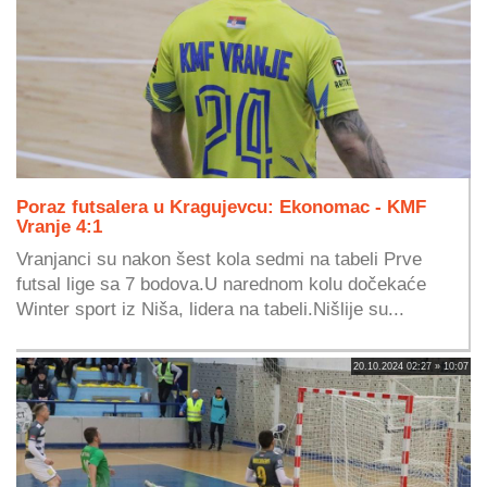
Poraz futsalera u Kragujevcu: Ekonomac - KMF
Vranje 4:1
Vranjanci su nakon šest kola sedmi na tabeli Prve
futsal lige sa 7 bodova.U narednom kolu dočekaće
Winter sport iz Niša, lidera na tabeli.Nišlije su...
20.10.2024 02:27 » 10:07