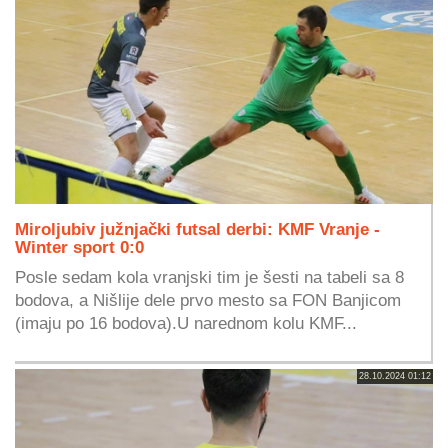
Miroljubiv južnjački futsal derbi: KMF Vranje -
Winter sport 0:0
Posle sedam kola vranjski tim je šesti na tabeli sa 8
bodova, a Nišlije dele prvo mesto sa FON Banjicom
(imaju po 16 bodova).U narednom kolu KMF...
28.10.2024 01:12