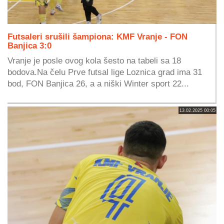
Futsaleri srušili šampiona: KMF Vranje - FON
Banjica 3:0
Vranje je posle ovog kola šesto na tabeli sa 18
bodova.Na čelu Prve futsal lige Loznica grad ima 31
bod, FON Banjica 26, a a niški Winter sport 22...
13.02.2025 00:05