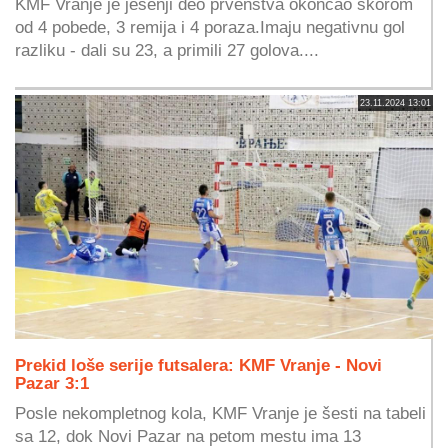
KMF Vranje je jesenji deo prvenstva okončao skorom
od 4 pobede, 3 remija i 4 poraza.Imaju negativnu gol
razliku - dali su 23, a primili 27 golova....
23.11.2024 13:01
Prekid loše serije futsalera: KMF Vranje - Novi
Pazar 3:1
Posle nekompletnog kola, KMF Vranje je šesti na tabeli
sa 12, dok Novi Pazar na petom mestu ima 13