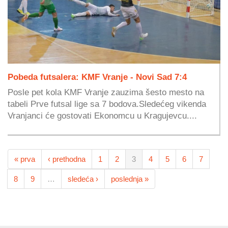
Pobeda futsalera: KMF Vranje - Novi Sad 7:4
Posle pet kola KMF Vranje zauzima šesto mesto na
tabeli Prve futsal lige sa 7 bodova.Sledećeg vikenda
Vranjanci će gostovati Ekonomcu u Kragujevcu....
« prva
‹ prethodna
1
2
3
4
5
6
7
8
9
…
sledeća ›
poslednja »