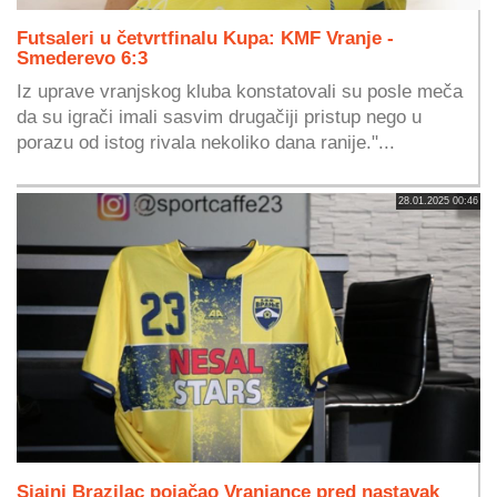
Futsaleri u četvrtfinalu Kupa: KMF Vranje -
Smederevo 6:3
Iz uprave vranjskog kluba konstatovali su posle meča
da su igrači imali sasvim drugačiji pristup nego u
porazu od istog rivala nekoliko dana ranije."...
28.01.2025 00:46
Sjajni Brazilac pojačao Vranjance pred nastavak