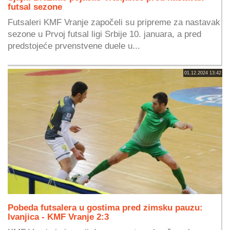
futsal sezone
Futsaleri KMF Vranje započeli su pripreme za nastavak
sezone u Prvoj futsal ligi Srbije 10. januara, a pred
predstojeće prvenstvene duele u...
01.12.2024 13:42
Pobeda futsalera u gostima pred zimsku pauzu:
Ivanjica - KMF Vranje 2:3