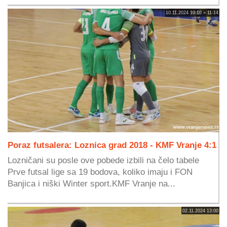
10.11.2024 10:10 » 11:14
Poraz futsalera: Loznica grad 2018 - KMF Vranje 4:1
Lozničani su posle ove pobede izbili na čelo tabele
Prve futsal lige sa 19 bodova, koliko imaju i FON
Banjica i niški Winter sport.KMF Vranje na...
02.11.2024 13:00