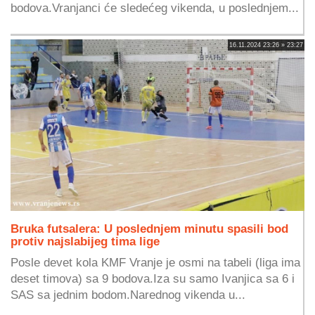
bodova.Vranjanci će sledećeg vikenda, u poslednjem...
16.11.2024 23:26 » 23:27
Bruka futsalera: U poslednjem minutu spasili bod
protiv najslabijeg tima lige
Posle devet kola KMF Vranje je osmi na tabeli (liga ima
deset timova) sa 9 bodova.Iza su samo Ivanjica sa 6 i
SAS sa jednim bodom.Narednog vikenda u...