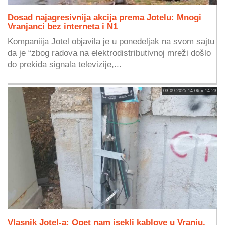
Dosad najagresivnija akcija prema Jotelu: Mnogi
Vranjanci bez interneta i N1
Kompaniija Jotel objavila je u ponedeljak na svom sajtu
da je “zbog radova na elektrodistributivnoj mreži došlo
do prekida signala televizije,...
03.09.2025 14:06 » 14:23
Vlasnik Jotel-a: Opet nam isekli kablove u Vranju,