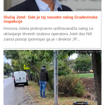
Slučaj Jotel: Gde je taj navodni nalog Građevinske
inspekcije
Imovina Jotela protivpravno uništavanaDa nalog za
uklanjanje drvenih stubova operatora Jotel doo Niš
zaista postoji (pominjao ga je i direktor JP...
06.10.2025 10:54 » 11:07