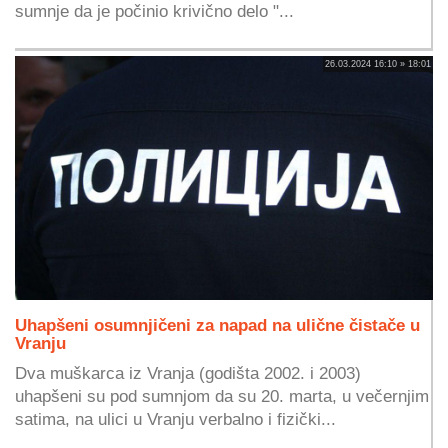
sumnje da je počinio krivično delo "...
26.03.2024 16:10 » 18:01
Uhapšeni osumnjičeni za napad na ulične čistače u
Vranju
Dva muškarca iz Vranja (godišta 2002. i 2003)
uhapšeni su pod sumnjom da su 20. marta, u večernjim
satima, na ulici u Vranju verbalno i fizički...