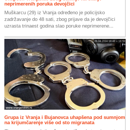
neprimerenih poruka devojčici
Muškarcu (29) iz Vranja određeno je policijsko
zadržavanje do 48 sati, zbog prijave da je devojčici
uzrasta trinaest godina slao poruke neprimerene...
26.04.2024 18:48 » 18:59
Grupa iz Vranja i Bujanovca uhapšena pod sumnjom
na krijumčarenje više od sto migranata