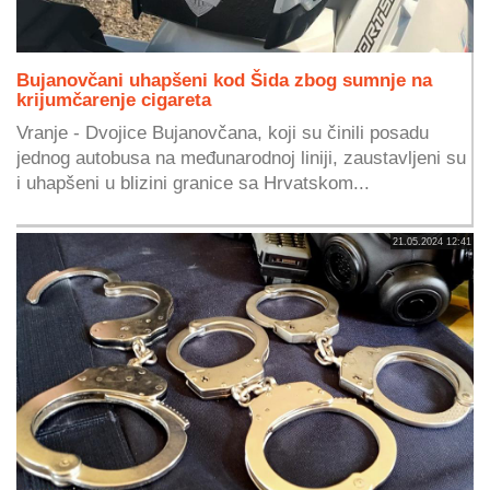
Bujanovčani uhapšeni kod Šida zbog sumnje na
krijumčarenje cigareta
Vranje - Dvojice Bujanovčana, koji su činili posadu
jednog autobusa na međunarodnoj liniji, zaustavljeni su
i uhapšeni u blizini granice sa Hrvatskom...
21.05.2024 12:41