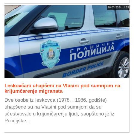
26.03.2024 11:29
Leskovčani uhapšeni na Vlasini pod sumnjom na
krijumčarenje migranata
Dve osobe iz leskovca (1978. i 1986. godište)
uhapšene su na Vlasini pod sumnjom da su
učestvovale u krijumčarenju ljudi, saopšteno je iz
Policijske...