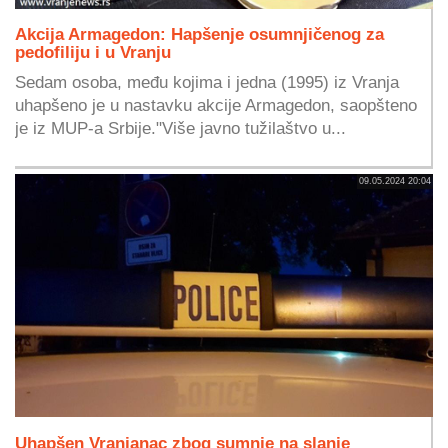
Akcija Armagedon: Hapšenje osumnjičenog za
pedofiliju i u Vranju
Sedam osoba, među kojima i jedna (1995) iz Vranja
uhapšeno je u nastavku akcije Armagedon, saopšteno
je iz MUP-a Srbije."Više javno tužilaštvo u...
09.05.2024 20:04
Uhapšen Vranjanac zbog sumnje na slanje