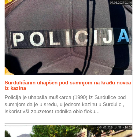
07.03.2024 11:46
Surduličanin uhapšen pod sumnjom na krađu novca
iz kazina
Policija je uhapsila muškarca (1990) iz Surdulice pod
sumnjom da je u sredu, u jednom kazinu u Surdulici,
iskoristivši zauzetost radnika obio fioku...
04.03.2024 14:58 » 16:03