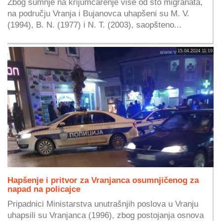
Zbog sumnje na krijumčarenje više od sto migranata,
na području Vranja i Bujanovca uhapšeni su M. V.
(1994), B. N. (1977) i N. T. (2003), saopšteno...
15.04.2024 11:19
Hapšenje i pritvor za Vranjanca osumnjičenog za
napad na policajce
Pripadnici Ministarstva unutrašnjih poslova u Vranju
uhapsili su Vranjanca (1996), zbog postojanja osnova