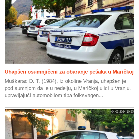
Uhapšen osumnjičeni za obaranje pešaka u Maričkoj
Muškarac D. T. (1984), iz okoline Vranja, uhapšen je
pod sumnjom da je u nedelju, u Maričkoj ulici u Vranju,
upravljajući automobilom tipa folksvagen...
04.03.2024 10:25