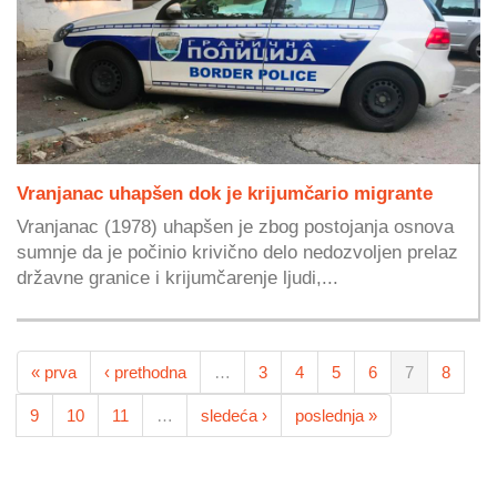
Vranjanac uhapšen dok je krijumčario migrante
Vranjanac (1978) uhapšen je zbog postojanja osnova
sumnje da je počinio krivično delo nedozvoljen prelaz
državne granice i krijumčarenje ljudi,...
« prva
‹ prethodna
…
3
4
5
6
7
8
9
10
11
…
sledeća ›
poslednja »