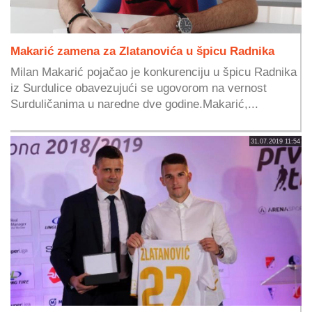
Makarić zamena za Zlatanovića u špicu Radnika
Milan Makarić pojačao je konkurenciju u špicu Radnika
iz Surdulice obavezujući se ugovorom na vernost
Surduličanima u naredne dve godine.Makarić,...
31.07.2019 11:54