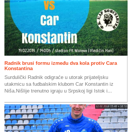
Radnik brusi formu između dva kola protiv Cara
Konstantina
Surdulički Radnik odigraće u utorak prijateljsku
utakmicu sa fudbalskim klubom Car Konstantin iz
Niša.Nišlije trenutno igraju u Srpskoj ligi Istok i...
12.02.2019 15:48 » 16:10