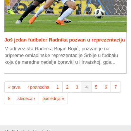
Još jedan fudbaler Radnika pozvan u reprezentaciju
Mladi vezista Radnika Bojan Bojić, pozvan je na
pripreme omladinske reprezentacije Srbije u fudbalu
koja će naredne nedelje boraviti u Hrvatskoj, gde...
« prva
‹ prethodna
1
2
3
4
5
6
7
8
sledeća ›
poslednja »