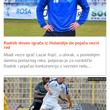
Radnik doveo igrača iz Holandije da pojača vezni
red
Mladi vezni igrač Lazar Kojić, u utorak, u poslednjim
danima prelaznog roka, potpisao je za surdulički
Radnik i pojačao konkurenciju u veznom redu,...
07.02.2019 11:12