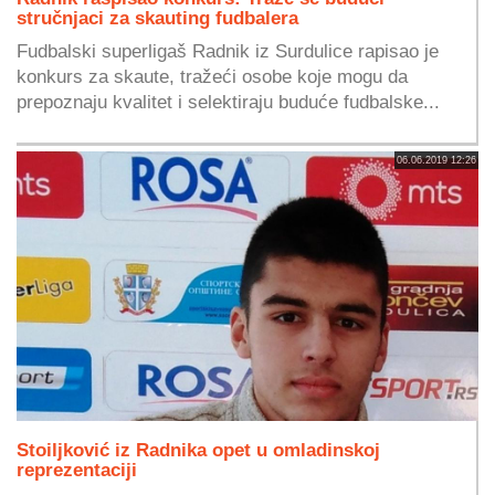
stručnjaci za skauting fudbalera
Fudbalski superligaš Radnik iz Surdulice rapisao je
konkurs za skaute, tražeći osobe koje mogu da
prepoznaju kvalitet i selektiraju buduće fudbalske...
06.06.2019 12:26
Stoiljković iz Radnika opet u omladinskoj
reprezentaciji