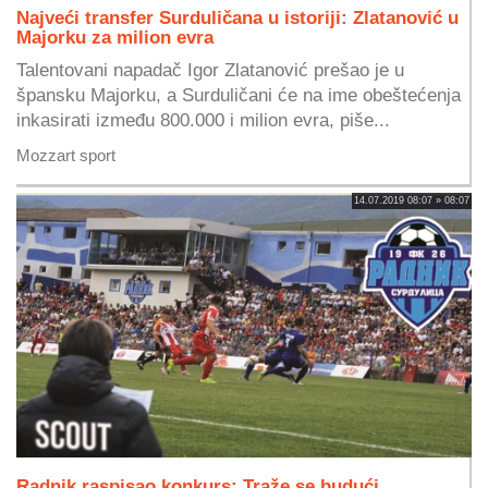
Najveći transfer Surduličana u istoriji: Zlatanović u
Majorku za milion evra
Talentovani napadač Igor Zlatanović prešao je u
špansku Majorku, a Surduličani će na ime obeštećenja
inkasirati između 800.000 i milion evra, piše...
Mozzart sport
14.07.2019 08:07 » 08:07
Radnik raspisao konkurs: Traže se budući