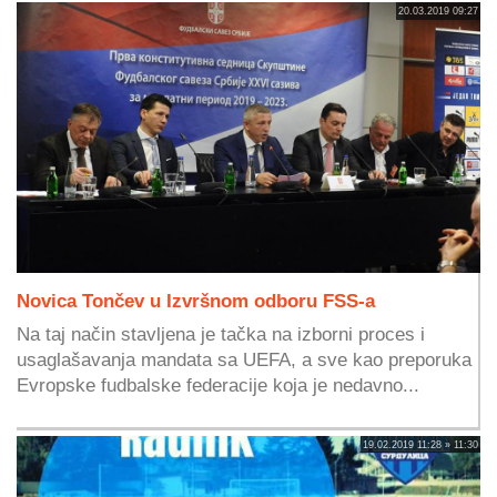
20.03.2019 09:27
Novica Tončev u Izvršnom odboru FSS-a
Na taj način stavljena je tačka na izborni proces i
usaglašavanja mandata sa UEFA, a sve kao preporuka
Evropske fudbalske federacije koja je nedavno...
19.02.2019 11:28 » 11:30