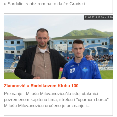
u Surdulici s obzirom na to da će Gradski...
21.05.2019 12:09 » 12:10
Zlatanović u Radnikovom Klubu 100
Priznanje i Milošu MilovanovićuNa istoj utakmici
povremenom kapitenu tima, strelcu i "upornom borcu"
Milošu Milovanoviću uručeno je priznanje i...