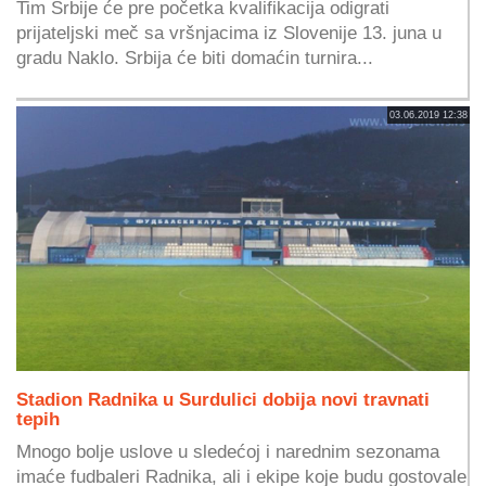
Tim Srbije će pre početka kvalifikacija odigrati
prijateljski meč sa vršnjacima iz Slovenije 13. juna u
gradu Naklo. Srbija će biti domaćin turnira...
03.06.2019 12:38
Stadion Radnika u Surdulici dobija novi travnati
tepih
Mnogo bolje uslove u sledećoj i narednim sezonama
imaće fudbaleri Radnika, ali i ekipe koje budu gostovale