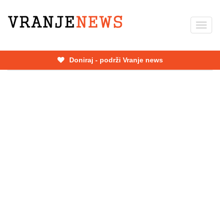
Skip
to
Toggl
main
navig
content
Doniraj - podrži Vranje news