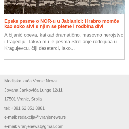
Epske pesme o NOR-u u Jablanici: Hrabro momče
kao soko sivi s njim se pleme i rodbina divi
Albijanić opeva, katkad dramatično, masovno herojstvo
i tragediju. Takva mu je pesma Streljanje rodoljuba u
Kragujevcu, čiji deseterci, iako...
Medijska kuća Vranje News
Jovana Jankovića Lunge 12/11
17501 Vranje, Srbija
tel: +381 62 851 8881
e-mail:
redakcija@vranjenews.rs
e-mail:
vranjenews@gmail.com