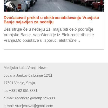
Dvočasovni prekid u elektrosnabdevanju Vranjske
Banje najavljen za nedelju
Bez struje će u nedelju 21. maja biti celo područje
Vranjske Banje, saopšteno je iz Elektrodistribucije
Vranje.Do obustave u isporuci električne...
Medijska kuća Vranje News
Jovana Jankovića Lunge 12/11
17501 Vranje, Srbija
tel: +381 62 851 8881
e-mail:
redakcija@vranjenews.rs
e-mail:
vranjenews@gmail.com