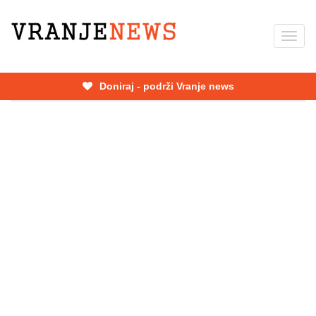
Skip
to
Toggl
main
navig
content
Doniraj - podrži Vranje news