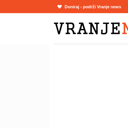
Skip
Doniraj - podrži Vranje news
to
main
content