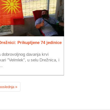
režnici: Prikupljene 74 jedinice
a dobrovoljnog davanja krvi
ari "Velmlek", u selu Drežnica, i
..
poslednja »