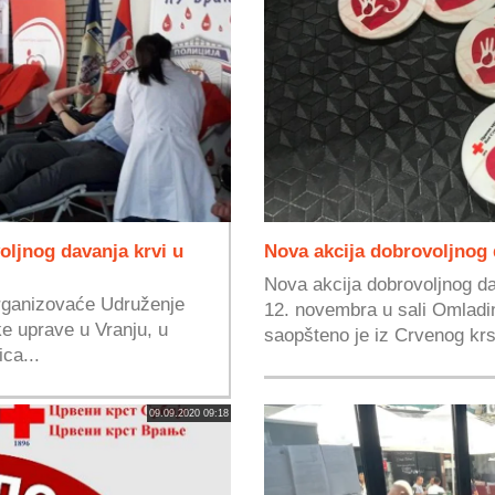
oljnog davanja krvi u
Nova akcija dobrovoljnog 
Nova akcija dobrovoljnog da
organizovaće Udruženje
12. novembra u sali Omladi
ke uprave u Vranju, u
saopšteno je iz Crvenog krs
ca...
09.09.2020 09:18