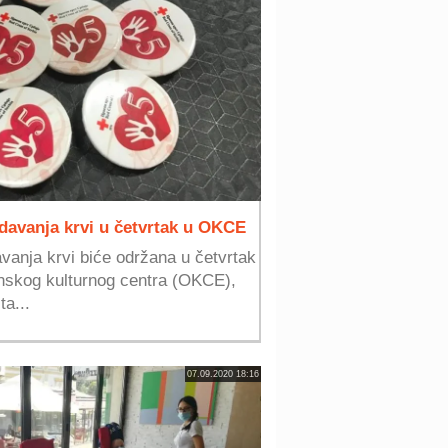
davanja krvi u četvrtak u OKCE
vanja krvi biće održana u četvrtak
nskog kulturnog centra (OKCE),
ta...
07.09.2020 18:16