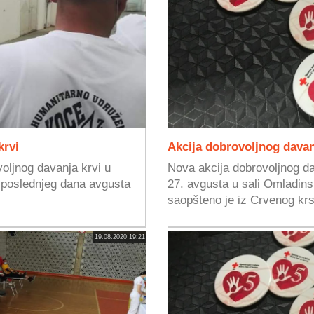
krvi
Akcija dobrovoljnog davan
voljnog davanja krvi u
Nova akcija dobrovoljnog da
e poslednjeg dana avgusta
27. avgusta u sali Omladin
saopšteno je iz Crvenog krst
19.08.2020 19:21