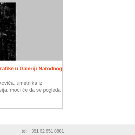
grafike u Galeriji Narodnog
jkovića, umetnika iz
ja, moći će da se pogleda
tel: +381 62 851 8881