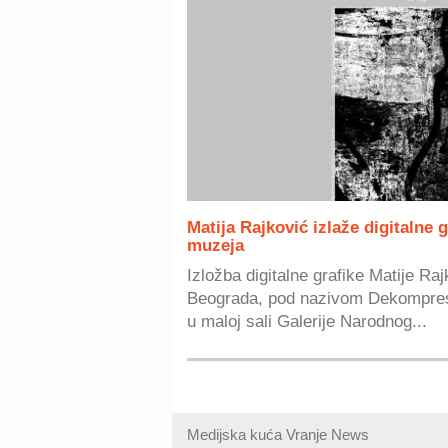
Matija Rajković izlaže digitalne 
muzeja
Izložba digitalne grafike Matije Ra
Beograda, pod nazivom Dekompresi
u maloj sali Galerije Narodnog...
Medijska kuća Vranje News