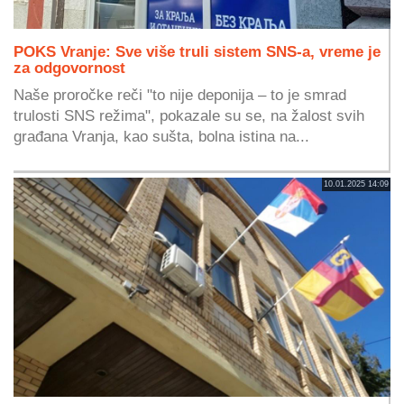
POKS Vranje: Sve više truli sistem SNS-a, vreme je
za odgovornost
Naše proročke reči "to nije deponija – to je smrad
trulosti SNS režima", pokazale su se, na žalost svih
građana Vranja, kao sušta, bolna istina na...
10.01.2025 14:09