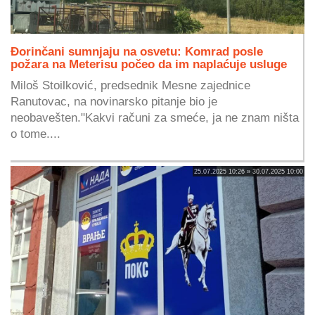
Đorinčani sumnjaju na osvetu: Komrad posle
požara na Meterisu počeo da im naplaćuje usluge
Miloš Stoilković, predsednik Mesne zajednice
Ranutovac, na novinarsko pitanje bio je
neobavešten."Kakvi računi za smeće, ja ne znam ništa
o tome....
25.07.2025 10:26 » 30.07.2025 10:00