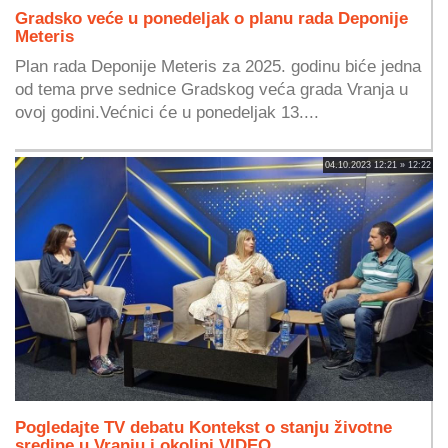
Gradsko veće u ponedeljak o planu rada Deponije
Meteris
Plan rada Deponije Meteris za 2025. godinu biće jedna
od tema prve sednice Gradskog veća grada Vranja u
ovoj godini.Većnici će u ponedeljak 13....
04.10.2023 12:21 » 12:22
Pogledajte TV debatu Kontekst o stanju životne
sredine u Vranju i okolini VIDEO