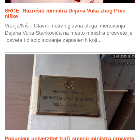
SRCE: Razrešiti ministra Dejana Vuka zbog Prve
niške
Vranje/Niš - Glavni motiv i glavna uloga imenovanja
Dejana Vuka Stankovića na mesto ministra prosvete je
"osveta i disciplinovanje zaposlenih koji...
12.07.2025 18:45
Pobunjeni univerzitet traži smenu ministra prosvete