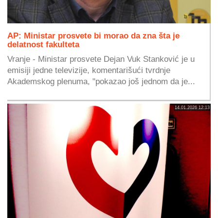
AP: Ministar prosvete bi morao da zna šta je
delatnost fakulteta
Vranje - Ministar prosvete Dejan Vuk Stanković je u
emisiji jedne televizije, komentarišući tvrdnje
Akademskog plenuma, "pokazao još jednom da je...
14.01.2026 12:13