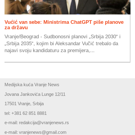
Vućić van sebe: Ministrima ChatGPT piše planove
za državu
Vranje/Beograd - Sudbonosni planovi „Srbija 2030“ i
„Srbija 2035“, kojim bi Aleksandar Vučić trebalo da
najavi svoju kandidaturu za premijera,...
Medijska kuća Vranje News
Jovana Jankovića Lunge 12/11
17501 Vranje, Srbija
tel: +381 62 851 8881
e-mail:
redakcija@vranjenews.rs
e-mail:
vranjenews@gmail.com